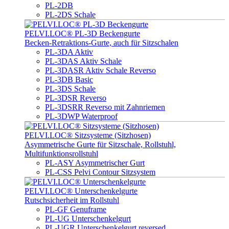
PL-2DB
PL-2DS Schale
PELVI.LOC® PL-3D Beckengurte
Becken-Retraktions-Gurte, auch für Sitzschalen
PL-3DA Aktiv
PL-3DAS Aktiv Schale
PL-3DASR Aktiv Schale Reverso
PL-3DB Basic
PL-3DS Schale
PL-3DSR Reverso
PL-3DSRR Reverso mit Zahnriemen
PL-3DWP Waterproof
PELVI.LOC® Sitzsysteme (Sitzhosen)
Asymmetrische Gurte für Sitzschale, Rollstuhl,
Multifunktionsrollstuhl
PL-ASY Asymmetrischer Gurt
PL-CSS Pelvi Contour Sitzsystem
PELVI.LOC® Unterschenkelgurte
Rutschsicherheit im Rollstuhl
PL-GF Genuframe
PL-UG Unterschenkelgurt
PL-UGR Unterschenkelgurt reversed