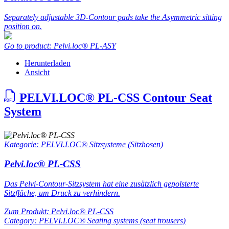
Separately adjustable 3D-Contour pads take the Asymmetric sitting
position on.
Go to product: Pelvi.loc® PL-ASY
Herunterladen
Ansicht
PELVI.LOC® PL-CSS Contour Seat
System
Kategorie: PELVI.LOC® Sitzsysteme (Sitzhosen)
Pelvi.loc® PL-CSS
Das Pelvi-Contour-Sitzsystem hat eine zusätzlich gepolsterte
Sitzfläche, um Druck zu verhindern.
Zum Produkt: Pelvi.loc® PL-CSS
Category: PELVI.LOC® Seating systems (seat trousers)