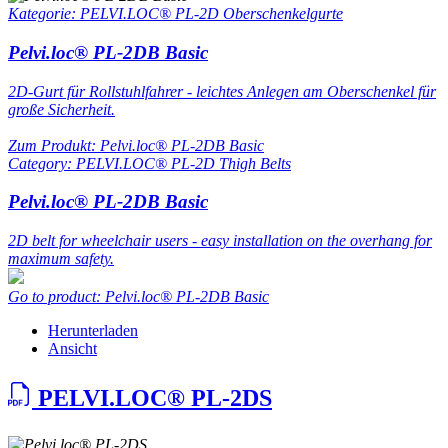
Kategorie: PELVI.LOC® PL-2D Oberschenkelgurte
Pelvi.loc® PL-2DB Basic
2D-Gurt für Rollstuhlfahrer - leichtes Anlegen am Oberschenkel für
große Sicherheit.
Zum Produkt: Pelvi.loc® PL-2DB Basic
Category: PELVI.LOC® PL-2D Thigh Belts
Pelvi.loc® PL-2DB Basic
2D belt for wheelchair users - easy installation on the overhang for
maximum safety.
Go to product: Pelvi.loc® PL-2DB Basic
Herunterladen
Ansicht
PELVI.LOC® PL-2DS