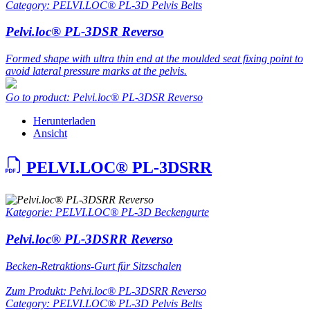
Category: PELVI.LOC® PL-3D Pelvis Belts
Pelvi.loc® PL-3DSR Reverso
Formed shape with ultra thin end at the moulded seat fixing point to
avoid lateral pressure marks at the pelvis.
Go to product: Pelvi.loc® PL-3DSR Reverso
Herunterladen
Ansicht
PELVI.LOC® PL-3DSRR
Kategorie: PELVI.LOC® PL-3D Beckengurte
Pelvi.loc® PL-3DSRR Reverso
Becken-Retraktions-Gurt für Sitzschalen
Zum Produkt: Pelvi.loc® PL-3DSRR Reverso
Category: PELVI.LOC® PL-3D Pelvis Belts