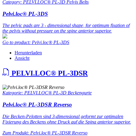
Category: PELVI.LOC® PL-3D Pelvis Belts
Pelvi.loc® PL-3DS
The pelvic pads are 3 - dimensional shape, for optimum fixation of
the pelvis without pressure on the spine anterior superior.
Go to product: Pelvi.loc® PL-3DS
Herunterladen
Ansicht
PELVI.LOC® PL-3DSR
Kategorie: PELVI.LOC® PL-3D Beckengurte
Pelvi.loc® PL-3DSR Reverso
Die Becken-Pelotten sind 3-dimensional geformt zur optimalen
Fixierung des Beckens ohne Druck auf die Spina anterior superior.
Zum Produkt: Pelvi.loc® PL-3DSR Reverso