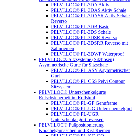
PELVI.LOC® PL-3DA Aktiv
PELVI.LOC® PL-3DAS Aktiv Schale
PELVI.LOC® PL-3DASR Aktiv Schale
Reverso
PELVI.LOC® PL-3DB Basic
PELVI.LOC® PL-3DS Schale
PELVI.LOC® PL-3DSR Reverso
PELVI.LOC® PL-3DSRR Reverso mit
Zahnriemen
PELVI.LOC® PL-3DWP Waterproof
PELVI.LOC® Sitzsysteme (Sitzhosen)
Asymmetrische Gurte für Sitzschale
PELVI.LOC® PL-ASY Asymmetrischer
Gurt
PELVI.LOC® PL-CSS Pelvi Contour
Sitzsystem
PELVI.LOC® Unterschenkelgurte
Rutschsicherheit im Rollstuhl
PELVI.LOC® PL-GF Genuframe
PELVI.LOC® PL-UG Unterschenkelgurt
PELVI.LOC® PL-UGR
Unterschenkelgurt reversed
PELVI.LOC® Fußpositionierung
Knöchelgamaschen und Rist-Riemen
PELVI.LOC® PL-KG-GO