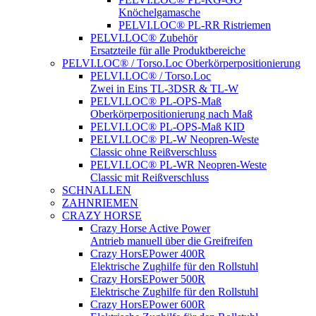
Knöchelgamasche
PELVI.LOC® PL-RR Ristriemen
PELVI.LOC® Zubehör
Ersatzteile für alle Produktbereiche
PELVI.LOC® / Torso.Loc Oberkörperpositionierung
PELVI.LOC® / Torso.Loc
Zwei in Eins TL-3DSR & TL-W
PELVI.LOC® PL-OPS-Maß
Oberkörperpositionierung nach Maß
PELVI.LOC® PL-OPS-Maß KID
PELVI.LOC® PL-W Neopren-Weste
Classic ohne Reißverschluss
PELVI.LOC® PL-WR Neopren-Weste
Classic mit Reißverschluss
SCHNALLEN
ZAHNRIEMEN
CRAZY HORSE
Crazy Horse Active Power
Antrieb manuell über die Greifreifen
Crazy HorsEPower 400R
Elektrische Zughilfe für den Rollstuhl
Crazy HorsEPower 500R
Elektrische Zughilfe für den Rollstuhl
Crazy HorsEPower 600R