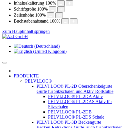
Inhaltsskalierung
100
%
Schriftgröße
100
%
Zeilenhöhe
100
%
Buchstabenabstand
100
%
Zum Hauptinhalt springen
PRODUKTE
PELVI.LOC®
PELVI.LOC® PL-2D Oberschenkelgurte
Gurte für Sitzschalen und Aktiv-Rollstühle
PELVI.LOC® PL-2DA Aktiv
PELVI.LOC® PL-2DAS Aktiv für
Sitzschalen
PELVI.LOC® PL-2DB
PELVI.LOC® PL-2DS Schale
PELVI.LOC® PL-3D Beckengurte
Becken-Retraktions-Gurte, auch für Sitzschalen