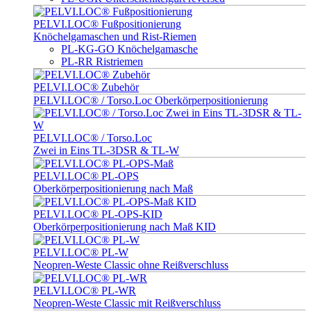
PELVI.LOC® Fußpositionierung
Knöchelgamaschen und Rist-Riemen
PL-KG-GO Knöchelgamasche
PL-RR Ristriemen
PELVI.LOC® Zubehör
PELVI.LOC® / Torso.Loc Oberkörperpositionierung
PELVI.LOC® / Torso.Loc
Zwei in Eins TL-3DSR & TL-W
PELVI.LOC® PL-OPS
Oberkörperpositionierung nach Maß
PELVI.LOC® PL-OPS-KID
Oberkörperpositionierung nach Maß KID
PELVI.LOC® PL-W
Neopren-Weste Classic ohne Reißverschluss
PELVI.LOC® PL-WR
Neopren-Weste Classic mit Reißverschluss