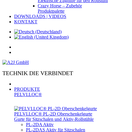
Elektrische Zughilfe für den Rollstuhl
Crazy Horse – Zubehör
Produktpalette
DOWNLOADS | VIDEOS
KONTAKT
TECHNIK DIE VERBINDET
PRODUKTE
PELVI.LOC®
PELVI.LOC® PL-­2D Oberschenkelgurte
Gurte für Sitzschalen und Aktiv-Rollstühle
PL-2DA Aktiv
PL-2DAS Aktiv für Sitzschalen