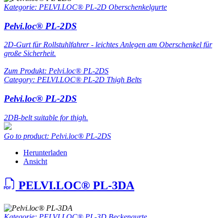
Kategorie: PELVI.LOC® PL-2D Oberschenkelgurte
Pelvi.loc® PL-2DS
2D-Gurt für Rollstuhlfahrer - leichtes Anlegen am Oberschenkel für
große Sicherheit.
Zum Produkt: Pelvi.loc® PL-2DS
Category: PELVI.LOC® PL-2D Thigh Belts
Pelvi.loc® PL-2DS
2DB-belt suitable for thigh.
Go to product: Pelvi.loc® PL-2DS
Herunterladen
Ansicht
PELVI.LOC® PL-3DA
Kategorie: PELVI.LOC® PL-3D Beckengurte