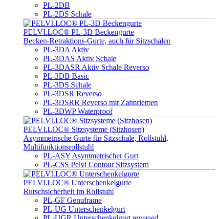
PL-2DB
PL-2DS Schale
PELVI.LOC® PL-3D Beckengurte
Becken-Retraktions-Gurte, auch für Sitzschalen
PL-3DA Aktiv
PL-3DAS Aktiv Schale
PL-3DASR Aktiv Schale Reverso
PL-3DB Basic
PL-3DS Schale
PL-3DSR Reverso
PL-3DSRR Reverso mit Zahnriemen
PL-3DWP Waterproof
PELVI.LOC® Sitzsysteme (Sitzhosen)
Asymmetrische Gurte für Sitzschale, Rollstuhl,
Multifunktionsrollstuhl
PL-ASY Asymmetrischer Gurt
PL-CSS Pelvi Contour Sitzsystem
PELVI.LOC® Unterschenkelgurte
Rutschsicherheit im Rollstuhl
PL-GF Genuframe
PL-UG Unterschenkelgurt
PL-UGR Unterschenkelgurt reversed