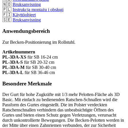
🇳🇴
Bruksanvisning
🇵🇱
Instrukcja montażu i obsługi
🇫🇮
Käyttöohjeet
🇸🇪
Bruksanvisning
Anwendungsbereich
Zur Becken-Positionierung im Rollstuhl.
Artikelnummern
PL-3DA-XS
für SB 16-24 cm
PL-3DA-S
für SB 20-32 cm
PL-3DA-M
für SB 30-40 cm
PL-3DA-L
für SB 36-46 cm
Besondere Merkmale
Der Gurt für hohe Zugkräfte mit 1/3 mehr Pelotten-Fläche als 3D
Basic. Mit einfach zu bedienenden Ratschen-Schnallen wird die
Passform des Gurtes eingestellt. Die im Polster verdeckten
Ratschenschnallen verhindern das unbeabsichtigte Öffnen des
Gurtes und bieten einen Schutz gegen Verletzungen, verursacht
durch unkontrollierte Bewegungen. Die Becken-Pelotten werden in
der Mitte über einen Zahnriemen verbunden, der zur Sicherheit