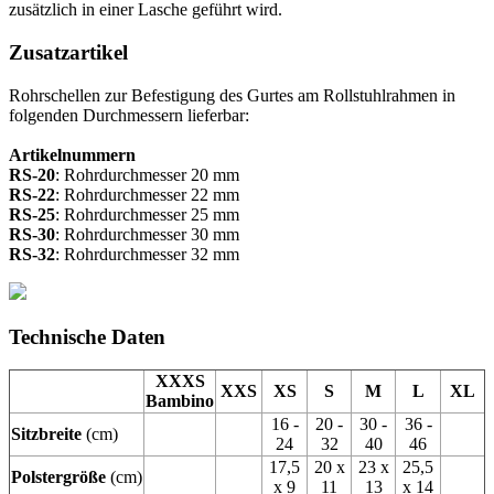
zusätzlich in einer Lasche geführt wird.
Zusatzartikel
Rohrschellen zur Befestigung des Gurtes am Rollstuhlrahmen in
folgenden Durchmessern lieferbar:
Artikelnummern
RS-20
: Rohrdurchmesser 20 mm
RS-22
: Rohrdurchmesser 22 mm
RS-25
: Rohrdurchmesser 25 mm
RS-30
: Rohrdurchmesser 30 mm
RS-32
: Rohrdurchmesser 32 mm
Technische Daten
XXXS
XXS
XS
S
M
L
XL
Bambino
16 -
20 -
30 -
36 -
Sitzbreite
(cm)
24
32
40
46
17,5
20 x
23 x
25,5
Polstergröße
(cm)
x 9
11
13
x 14