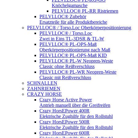
Knöchelgamasche
PELVI.LOC® PL-RR Ristriemen
PELVI.LOC® Zubehör
Ersatzteile für alle Produktbereiche
PELVI.LOC® / Torso.Loc Oberkörperpositionierung
PELVI.LOC® / Torso.Loc
Zwei in Eins TL-3DSR & TL-W
PELVI.LOC® PL-OPS-Maß
Oberkörperpositionierung nach Maß
PELVI.LOC® PL-OPS-Maß KID
PELVI.LOC® PL-W Neopren-Weste
Classic ohne Reißverschluss
PELVI.LOC® PL-WR Neopren-Weste
Classic mit Reißverschluss
SCHNALLEN
ZAHNRIEMEN
CRAZY HORSE
Crazy Horse Active Power
Antrieb manuell über die Greifreifen
Crazy HorsEPower 400R
Elektrische Zughilfe für den Rollstuhl
Crazy HorsEPower 500R
Elektrische Zughilfe für den Rollstuhl
Crazy HorsEPower 600R