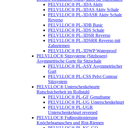
PELVI.LOC® PL-3DA Aktiv
PELVI.LOC® PL-3DAS Aktiv Schale
PELVI.LOC® PL-3DASR Aktiv Schale
Reverso
PELVI.LOC® PL-3DB Basic
PELVI.LOC® PL-3DS Schale
PELVI.LOC® PL-3DSR Reverso
PELVI.LOC® PL-3DSRR Reverso mit
Zahnriemen
PELVI.LOC® PL-3DWP Waterproof
PELVI.LOC® Sitzsysteme (Sitzhosen)
Asymmetrische Gurte für Sitzschale
PELVI.LOC® PL-ASY Asymmetrischer
Gurt
PELVI.LOC® PL-CSS Pelvi Contour
Sitzsystem
PELVI.LOC® Unterschenkelgurte
Rutschsicherheit im Rollstuhl
PELVI.LOC® PL-GF Genuframe
PELVI.LOC® PL-UG Unterschenkelgurt
PELVI.LOC® PL-UGR
Unterschenkelgurt reversed
PELVI.LOC® Fußpositionierung
Knöchelgamaschen und Rist-Riemen
PELVI.LOC® PL-KG-GO