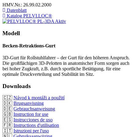
HMV.Nr.: 26.99.02.2000
Datenblatt
Katalog PELVI.LOC®
Modell
Becken-Retraktions-Gurt
3D-Gurt für Rollstuhlfahrer – der Gurt für den höheren Anspruch.
Die großflächigen 3D-Pelotten in anatomischer Form sorgen auch
bei hoher Zugkraft, z.B. durch sportliche Betätigung, für eine
optimale Druckverteilung und Stabilität im Sitz.
Downloads
🇨🇿
Návod k montáži a použití
🇩🇰
Brugsanvisning
🇩🇪
Gebrauchsanweisung
🇬🇧
Instruction for use
🇪🇸
Instrucciones de uso
🇫🇷
Instructions d'utilisation
🇮🇹
Istruzioni per l'uso
🇳🇱
Gebruiksaanwijzing