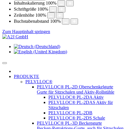
Inhaltsskalierung
100
%
Schriftgröße
100
%
Zeilenhöhe
100
%
Buchstabenabstand
100
%
Zum Hauptinhalt springen
PRODUKTE
PELVI.LOC®
PELVI.LOC® PL-2D Oberschenkelgurte
Gurte für Sitzschalen und Aktiv-Rollstühle
PELVI.LOC® PL-2DA Aktiv
PELVI.LOC® PL-2DAS Aktiv für
Sitzschalen
PELVI.LOC® PL-2DB
PELVI.LOC® PL-2DS Schale
PELVI.LOC® PL-3D Beckengurte
Becken-Retraktions-Gurte, auch für Sitzschalen