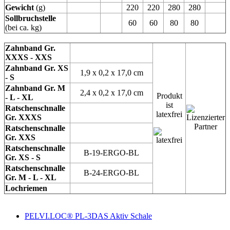
Gewicht
(g)
220
220
280
280
Sollbruchstelle
60
60
80
80
(bei ca. kg)
Zahnband Gr.
XXXS - XXS
Zahnband Gr. XS
1,9 x 0,2 x 17,0 cm
- S
Zahnband Gr. M
2,4 x 0,2 x 17,0 cm
Produkt
- L - XL
ist
Ratschenschnalle
latexfrei
Gr. XXXS
Ratschenschnalle
Gr. XXS
Ratschenschnalle
B-19-ERGO-BL
Gr. XS - S
Ratschenschnalle
B-24-ERGO-BL
Gr. M - L - XL
Lochriemen
PELVI.LOC® PL-3DAS Aktiv Schale