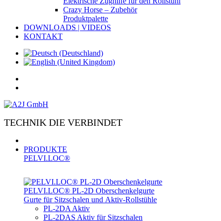
Elektrische Zughilfe für den Rollstuhl
Crazy Horse – Zubehör
Produktpalette
DOWNLOADS | VIDEOS
KONTAKT
TECHNIK DIE VERBINDET
PRODUKTE
PELVI.LOC®
PELVI.LOC® PL-­2D Oberschenkelgurte
Gurte für Sitzschalen und Aktiv-Rollstühle
PL-2DA Aktiv
PL-2DAS Aktiv für Sitzschalen