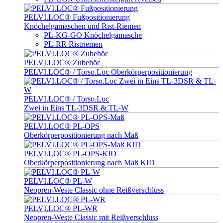
PELVI.LOC® Fußpositionierung
Knöchelgamaschen und Rist-Riemen
PL-KG-GO Knöchelgamasche
PL-RR Ristriemen
PELVI.LOC® Zubehör
PELVI.LOC® / Torso.Loc Oberkörperpositionierung
PELVI.LOC® / Torso.Loc
Zwei in Eins TL-3DSR & TL-W
PELVI.LOC® PL-OPS
Oberkörperpositionierung nach Maß
PELVI.LOC® PL-OPS-KID
Oberkörperpositionierung nach Maß KID
PELVI.LOC® PL-W
Neopren-Weste Classic ohne Reißverschluss
PELVI.LOC® PL-WR
Neopren-Weste Classic mit Reißverschluss