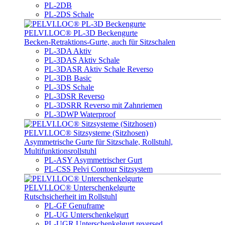
PL-2DB
PL-2DS Schale
PELVI.LOC® PL-3D Beckengurte
Becken-Retraktions-Gurte, auch für Sitzschalen
PL-3DA Aktiv
PL-3DAS Aktiv Schale
PL-3DASR Aktiv Schale Reverso
PL-3DB Basic
PL-3DS Schale
PL-3DSR Reverso
PL-3DSRR Reverso mit Zahnriemen
PL-3DWP Waterproof
PELVI.LOC® Sitzsysteme (Sitzhosen)
Asymmetrische Gurte für Sitzschale, Rollstuhl,
Multifunktionsrollstuhl
PL-ASY Asymmetrischer Gurt
PL-CSS Pelvi Contour Sitzsystem
PELVI.LOC® Unterschenkelgurte
Rutschsicherheit im Rollstuhl
PL-GF Genuframe
PL-UG Unterschenkelgurt
PL-UGR Unterschenkelgurt reversed