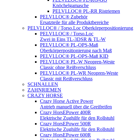
Knöchelgamasche
PELVI.LOC® PL-RR Ristriemen
PELVI.LOC® Zubehör
Ersatzteile für alle Produktbereiche
PELVI.LOC® / Torso.Loc Oberkörperpositionierung
PELVI.LOC® / Torso.Loc
Zwei in Eins TL-3DSR & TL-W
PELVI.LOC® PL-OPS-Maß
Oberkörperpositionierung nach Maß
PELVI.LOC® PL-OPS-Maß KID
PELVI.LOC® PL-W Neopren-Weste
Classic ohne Reißverschluss
PELVI.LOC® PL-WR Neopren-Weste
Classic mit Reißverschluss
SCHNALLEN
ZAHNRIEMEN
CRAZY HORSE
Crazy Horse Active Power
Antrieb manuell über die Greifreifen
Crazy HorsEPower 400R
Elektrische Zughilfe für den Rollstuhl
Crazy HorsEPower 500R
Elektrische Zughilfe für den Rollstuhl
Crazy HorsEPower 600R