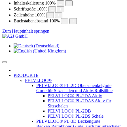
Inhaltsskalierung
100
%
Schriftgröße
100
%
Zeilenhöhe
100
%
Buchstabenabstand
100
%
Zum Hauptinhalt springen
PRODUKTE
PELVI.LOC®
PELVI.LOC® PL-2D Oberschenkelgurte
Gurte für Sitzschalen und Aktiv-Rollstühle
PELVI.LOC® PL-2DA Aktiv
PELVI.LOC® PL-2DAS Aktiv für
Sitzschalen
PELVI.LOC® PL-2DB
PELVI.LOC® PL-2DS Schale
PELVI.LOC® PL-3D Beckengurte
Becken-Retraktions-Gurte, auch für Sitzschalen