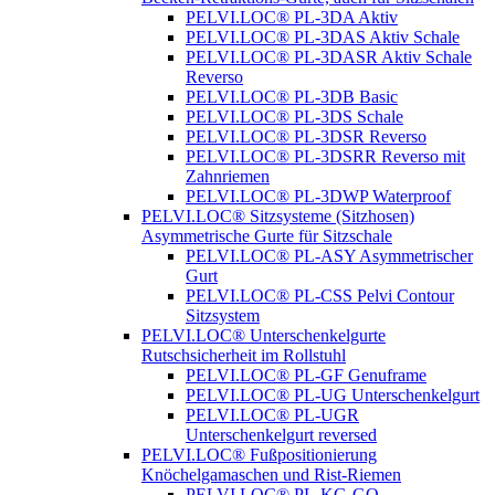
PELVI.LOC® PL-3DA Aktiv
PELVI.LOC® PL-3DAS Aktiv Schale
PELVI.LOC® PL-3DASR Aktiv Schale
Reverso
PELVI.LOC® PL-3DB Basic
PELVI.LOC® PL-3DS Schale
PELVI.LOC® PL-3DSR Reverso
PELVI.LOC® PL-3DSRR Reverso mit
Zahnriemen
PELVI.LOC® PL-3DWP Waterproof
PELVI.LOC® Sitzsysteme (Sitzhosen)
Asymmetrische Gurte für Sitzschale
PELVI.LOC® PL-ASY Asymmetrischer
Gurt
PELVI.LOC® PL-CSS Pelvi Contour
Sitzsystem
PELVI.LOC® Unterschenkelgurte
Rutschsicherheit im Rollstuhl
PELVI.LOC® PL-GF Genuframe
PELVI.LOC® PL-UG Unterschenkelgurt
PELVI.LOC® PL-UGR
Unterschenkelgurt reversed
PELVI.LOC® Fußpositionierung
Knöchelgamaschen und Rist-Riemen
PELVI.LOC® PL-KG-GO