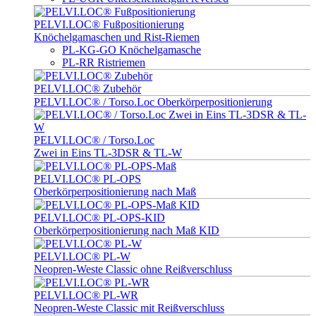
PELVI.LOC® Fußpositionierung
Knöchelgamaschen und Rist-Riemen
PL-KG-GO Knöchelgamasche
PL-RR Ristriemen
PELVI.LOC® Zubehör
PELVI.LOC® / Torso.Loc Oberkörperpositionierung
PELVI.LOC® / Torso.Loc
Zwei in Eins TL-3DSR & TL-W
PELVI.LOC® PL-OPS
Oberkörperpositionierung nach Maß
PELVI.LOC® PL-OPS-KID
Oberkörperpositionierung nach Maß KID
PELVI.LOC® PL-W
Neopren-Weste Classic ohne Reißverschluss
PELVI.LOC® PL-WR
Neopren-Weste Classic mit Reißverschluss