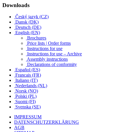
Downloads
Český jazyk (CZ)
Dansk (DK)
Deutsch (DE)
English (EN)
Brochures
Price lists | Order forms
Instructions for use
Instructions for use – Archive
Assembly instructions
Declarations of conformity
Español (ES)
Français (FR)
Italiano (IT)
Nederlands (NL)
Norsk (NO)
Polski (PL)
Suomi (FI)
Svenska (SE)
IMPRESSUM
DATENSCHUTZERKLÄRUNG
AGB