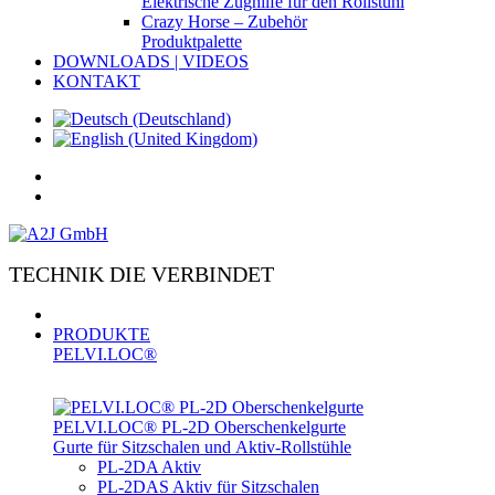
Elektrische Zughilfe für den Rollstuhl
Crazy Horse – Zubehör
Produktpalette
DOWNLOADS | VIDEOS
KONTAKT
TECHNIK DIE VERBINDET
PRODUKTE
PELVI.LOC®
PELVI.LOC® PL-­2D Oberschenkelgurte
Gurte für Sitzschalen und Aktiv-Rollstühle
PL-2DA Aktiv
PL-2DAS Aktiv für Sitzschalen