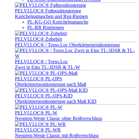
PELVI.LOC® Fußpositionierung
Knöchelgamaschen und Rist-Riemen
PL-KG-GO Knöchelgamasche
PL-RR Ristriemen
PELVI.LOC® Zubehör
PELVI.LOC® / Torso.Loc Oberkörperpositionierung
PELVI.LOC® / Torso.Loc
Zwei in Eins TL-3DSR & TL-W
PELVI.LOC® PL-OPS
Oberkörperpositionierung nach Maß
PELVI.LOC® PL-OPS-KID
Oberkörperpositionierung nach Maß KID
PELVI.LOC® PL-W
Neopren-Weste Classic ohne Reißverschluss
PELVI.LOC® PL-WR
Neopren-Weste Classic mit Reißverschluss