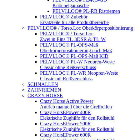
Knöchelgamasche
PELVI.LOC® PL-RR Ristriemen
PELVI.LOC® Zubehör
Ersatzteile für alle Produktbereiche
PELVI.LOC® / Torso.Loc Oberkörperpositionierung
PELVI.LOC® / Torso.Loc
Zwei in Eins TL-3DSR & TL-W
PELVI.LOC® PL-OPS-Maß
Oberkörperpositionierung nach Maß
PELVI.LOC® PL-OPS-Maß KID
PELVI.LOC® PL-W Neopren-Weste
Classic ohne Reißverschluss
PELVI.LOC® PL-WR Neopren-Weste
Classic mit Reißverschluss
SCHNALLEN
ZAHNRIEMEN
CRAZY HORSE
Crazy Horse Active Power
Antrieb manuell über die Greifreifen
Crazy HorsEPower 400R
Elektrische Zughilfe für den Rollstuhl
Crazy HorsEPower 500R
Elektrische Zughilfe für den Rollstuhl
Crazy HorsEPower 600R