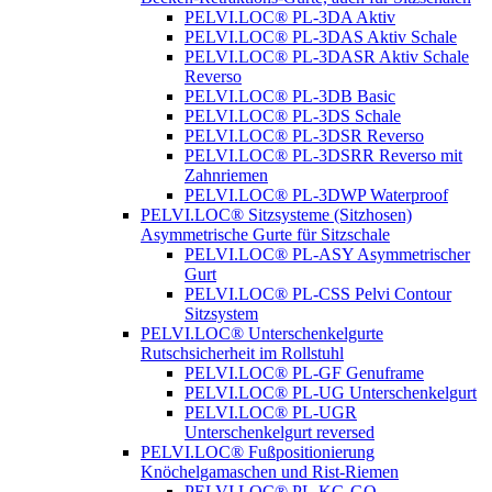
PELVI.LOC® PL-3DA Aktiv
PELVI.LOC® PL-3DAS Aktiv Schale
PELVI.LOC® PL-3DASR Aktiv Schale
Reverso
PELVI.LOC® PL-3DB Basic
PELVI.LOC® PL-3DS Schale
PELVI.LOC® PL-3DSR Reverso
PELVI.LOC® PL-3DSRR Reverso mit
Zahnriemen
PELVI.LOC® PL-3DWP Waterproof
PELVI.LOC® Sitzsysteme (Sitzhosen)
Asymmetrische Gurte für Sitzschale
PELVI.LOC® PL-ASY Asymmetrischer
Gurt
PELVI.LOC® PL-CSS Pelvi Contour
Sitzsystem
PELVI.LOC® Unterschenkelgurte
Rutschsicherheit im Rollstuhl
PELVI.LOC® PL-GF Genuframe
PELVI.LOC® PL-UG Unterschenkelgurt
PELVI.LOC® PL-UGR
Unterschenkelgurt reversed
PELVI.LOC® Fußpositionierung
Knöchelgamaschen und Rist-Riemen
PELVI.LOC® PL-KG-GO