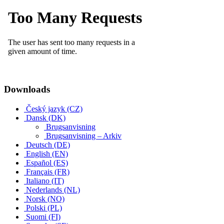
Downloads
Český jazyk (CZ)
Dansk (DK)
Brugsanvisning
Brugsanvisning – Arkiv
Deutsch (DE)
English (EN)
Español (ES)
Français (FR)
Italiano (IT)
Nederlands (NL)
Norsk (NO)
Polski (PL)
Suomi (FI)