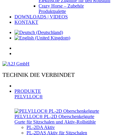
Elektrische Zughilfe für den Rollstuhl
Crazy Horse – Zubehör
Produktpalette
DOWNLOADS | VIDEOS
KONTAKT
TECHNIK DIE VERBINDET
PRODUKTE
PELVI.LOC®
PELVI.LOC® PL-­2D Oberschenkelgurte
Gurte für Sitzschalen und Aktiv-Rollstühle
PL-2DA Aktiv
PL-2DAS Aktiv für Sitzschalen