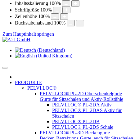
Inhaltsskalierung
100
%
Schriftgröße
100
%
Zeilenhöhe
100
%
Buchstabenabstand
100
%
Zum Hauptinhalt springen
PRODUKTE
PELVI.LOC®
PELVI.LOC® PL-2D Oberschenkelgurte
Gurte für Sitzschalen und Aktiv-Rollstühle
PELVI.LOC® PL-2DA Aktiv
PELVI.LOC® PL-2DAS Aktiv für
Sitzschalen
PELVI.LOC® PL-2DB
PELVI.LOC® PL-2DS Schale
PELVI.LOC® PL-3D Beckengurte
Becken-Retraktions-Gurte, auch für Sitzschalen