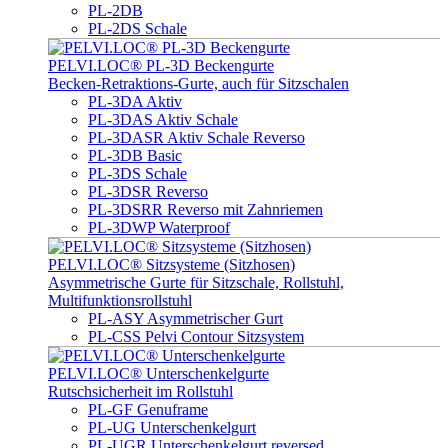
PL-2DB
PL-2DS Schale
PELVI.LOC® PL-3D Beckengurte
Becken-Retraktions-Gurte, auch für Sitzschalen
PL-3DA Aktiv
PL-3DAS Aktiv Schale
PL-3DASR Aktiv Schale Reverso
PL-3DB Basic
PL-3DS Schale
PL-3DSR Reverso
PL-3DSRR Reverso mit Zahnriemen
PL-3DWP Waterproof
PELVI.LOC® Sitzsysteme (Sitzhosen)
Asymmetrische Gurte für Sitzschale, Rollstuhl,
Multifunktionsrollstuhl
PL-ASY Asymmetrischer Gurt
PL-CSS Pelvi Contour Sitzsystem
PELVI.LOC® Unterschenkelgurte
Rutschsicherheit im Rollstuhl
PL-GF Genuframe
PL-UG Unterschenkelgurt
PL-UGR Unterschenkelgurt reversed