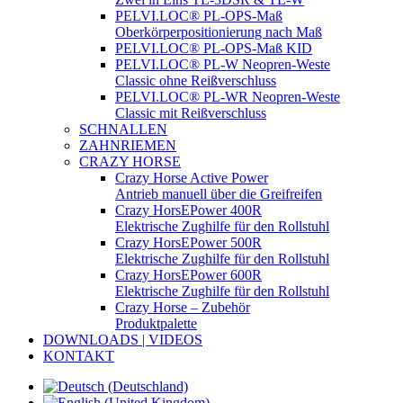
PELVI.LOC® PL-OPS-Maß
Oberkörperpositionierung nach Maß
PELVI.LOC® PL-OPS-Maß KID
PELVI.LOC® PL-W Neopren-Weste
Classic ohne Reißverschluss
PELVI.LOC® PL-WR Neopren-Weste
Classic mit Reißverschluss
SCHNALLEN
ZAHNRIEMEN
CRAZY HORSE
Crazy Horse Active Power
Antrieb manuell über die Greifreifen
Crazy HorsEPower 400R
Elektrische Zughilfe für den Rollstuhl
Crazy HorsEPower 500R
Elektrische Zughilfe für den Rollstuhl
Crazy HorsEPower 600R
Elektrische Zughilfe für den Rollstuhl
Crazy Horse – Zubehör
Produktpalette
DOWNLOADS | VIDEOS
KONTAKT