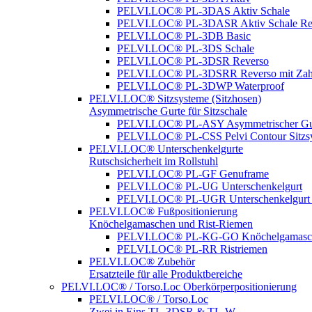
PELVI.LOC® PL-3DAS Aktiv Schale
PELVI.LOC® PL-3DASR Aktiv Schale Re
PELVI.LOC® PL-3DB Basic
PELVI.LOC® PL-3DS Schale
PELVI.LOC® PL-3DSR Reverso
PELVI.LOC® PL-3DSRR Reverso mit Zah
PELVI.LOC® PL-3DWP Waterproof
PELVI.LOC® Sitzsysteme (Sitzhosen)
Asymmetrische Gurte für Sitzschale
PELVI.LOC® PL-ASY Asymmetrischer Gu
PELVI.LOC® PL-CSS Pelvi Contour Sitzs
PELVI.LOC® Unterschenkelgurte
Rutschsicherheit im Rollstuhl
PELVI.LOC® PL-GF Genuframe
PELVI.LOC® PL-UG Unterschenkelgurt
PELVI.LOC® PL-UGR Unterschenkelgurt 
PELVI.LOC® Fußpositionierung
Knöchelgamaschen und Rist-Riemen
PELVI.LOC® PL-KG-GO Knöchelgamasc
PELVI.LOC® PL-RR Ristriemen
PELVI.LOC® Zubehör
Ersatzteile für alle Produktbereiche
PELVI.LOC® / Torso.Loc Oberkörperpositionierung
PELVI.LOC® / Torso.Loc
Zwei in Eins TL-3DSR & TL-W