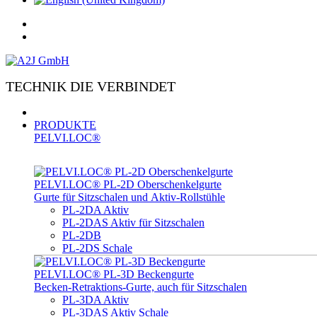
TECHNIK DIE VERBINDET
PRODUKTE
PELVI.LOC®
PELVI.LOC® PL-­2D Oberschenkelgurte
Gurte für Sitzschalen und Aktiv-Rollstühle
PL-2DA Aktiv
PL-2DAS Aktiv für Sitzschalen
PL-2DB
PL-2DS Schale
PELVI.LOC® PL-3D Beckengurte
Becken-Retraktions-Gurte, auch für Sitzschalen
PL-3DA Aktiv
PL-3DAS Aktiv Schale