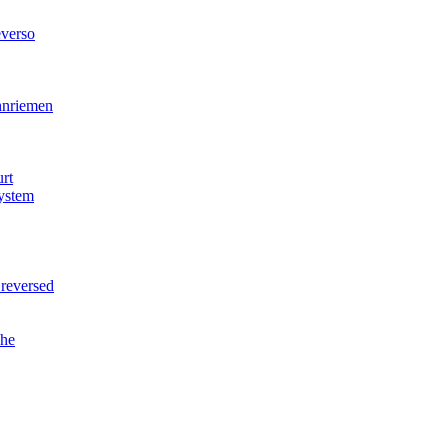
verso
nriemen
rt
ystem
reversed
he