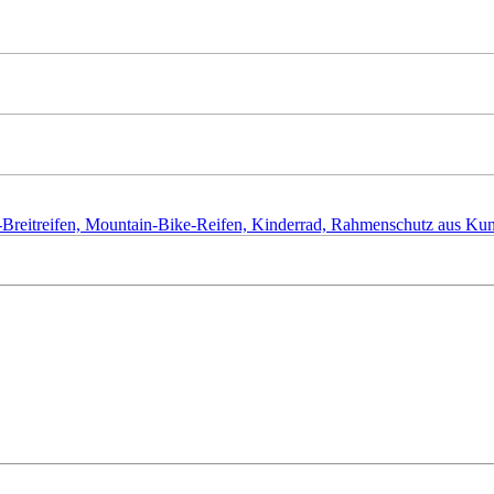
ke-Breitreifen, Mountain-Bike-Reifen, Kinderrad, Rahmenschutz aus K