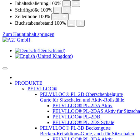
Inhaltsskalierung
100
%
Schriftgröße
100
%
Zeilenhöhe
100
%
Buchstabenabstand
100
%
Zum Hauptinhalt springen
PRODUKTE
PELVI.LOC®
PELVI.LOC® PL-2D Oberschenkelgurte
Gurte für Sitzschalen und Aktiv-Rollstühle
PELVI.LOC® PL-2DA Aktiv
PELVI.LOC® PL-2DAS Aktiv für Sitzscha
PELVI.LOC® PL-2DB
PELVI.LOC® PL-2DS Schale
PELVI.LOC® PL-3D Beckengurte
Becken-Retraktions-Gurte, auch für Sitzschalen
PELVI.LOC® PL-3DA Aktiv