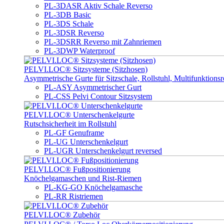
PL-3DASR Aktiv Schale Reverso
PL-3DB Basic
PL-3DS Schale
PL-3DSR Reverso
PL-3DSRR Reverso mit Zahnriemen
PL-3DWP Waterproof
PELVI.LOC® Sitzsysteme (Sitzhosen)
Asymmetrische Gurte für Sitzschale, Rollstuhl, Multifunktionsro
PL-ASY Asymmetrischer Gurt
PL-CSS Pelvi Contour Sitzsystem
PELVI.LOC® Unterschenkelgurte
Rutschsicherheit im Rollstuhl
PL-GF Genuframe
PL-UG Unterschenkelgurt
PL-UGR Unterschenkelgurt reversed
PELVI.LOC® Fußpositionierung
Knöchelgamaschen und Rist-Riemen
PL-KG-GO Knöchelgamasche
PL-RR Ristriemen
PELVI.LOC® Zubehör