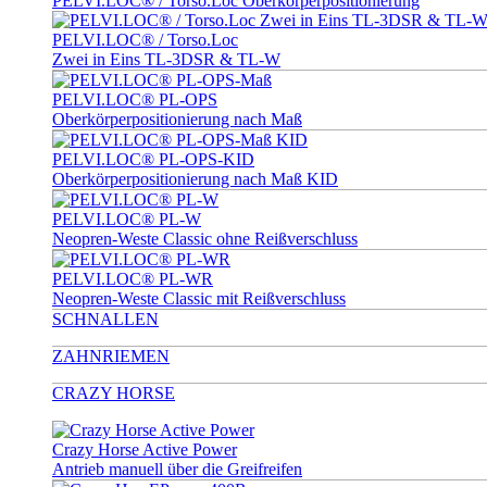
PELVI.LOC® / Torso.Loc Oberkörperpositionierung
PELVI.LOC® / Torso.Loc
Zwei in Eins TL-3DSR & TL-W
PELVI.LOC® PL-OPS
Oberkörperpositionierung nach Maß
PELVI.LOC® PL-OPS-KID
Oberkörperpositionierung nach Maß KID
PELVI.LOC® PL-W
Neopren-Weste Classic ohne Reißverschluss
PELVI.LOC® PL-WR
Neopren-Weste Classic mit Reißverschluss
SCHNALLEN
ZAHNRIEMEN
CRAZY HORSE
Crazy Horse Active Power
Antrieb manuell über die Greifreifen