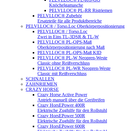
Knöchelgamasche
PELVI.LOC® PL-RR Ristriemen
PELVI.LOC® Zubehör
Ersatzteile für alle Produktbereiche
PELVI.LOC® / Torso.Loc Oberkörperpositionierung
PELVI.LOC® / Torso.Loc
Zwei in Eins TL-3DSR & TL-W
PELVI.LOC® PL-OPS-Maß
Oberkörperpositionierung nach Maß
PELVI.LOC® PL-OPS-Maß KID
PELVI.LOC® PL-W Neopren-Weste
Classic ohne Reißverschluss
PELVI.LOC® PL-WR Neopren-Weste
Classic mit Reißverschluss
SCHNALLEN
ZAHNRIEMEN
CRAZY HORSE
Crazy Horse Active Power
Antrieb manuell über die Greifreifen
Crazy HorsEPower 400R
Elektrische Zughilfe für den Rollstuhl
Crazy HorsEPower 500R
Elektrische Zughilfe für den Rollstuhl
Crazy HorsEPower 600R