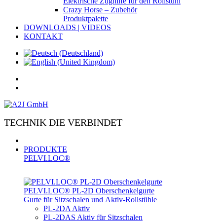
Elektrische Zughilfe für den Rollstuhl
Crazy Horse – Zubehör
Produktpalette
DOWNLOADS | VIDEOS
KONTAKT
TECHNIK DIE VERBINDET
PRODUKTE
PELVI.LOC®
PELVI.LOC® PL-­2D Oberschenkelgurte
Gurte für Sitzschalen und Aktiv-Rollstühle
PL-2DA Aktiv
PL-2DAS Aktiv für Sitzschalen