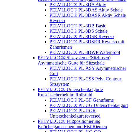
PELVI.LOC® PL-3DA Aktiv
PELVI.LOC® PL-3DAS Aktiv Schale
PELVI.LOC® PL-3DASR Aktiv Schale
Reverso
PELVI.LOC® PL-3DB Basic
PELVI.LOC® PL-3DS Schale
PELVI.LOC® PL-3DSR Reverso
PELVI.LOC® PL-3DSRR Reverso mit
Zahnriemen
PELVI.LOC® PL-3DWP Waterproof
PELVI.LOC® Sitzsysteme (Sitzhosen)
Asymmetrische Gurte für Sitzschale
PELVI.LOC® PL-ASY Asymmetrischer
Gurt
PELVI.LOC® PL-CSS Pelvi Contour
Sitzsystem
PELVI.LOC® Unterschenkelgurte
Rutschsicherheit im Rollstuhl
PELVI.LOC® PL-GF Genuframe
PELVI.LOC® PL-UG Unterschenkelgurt
PELVI.LOC® PL-UGR
Unterschenkelgurt reversed
PELVI.LOC® Fußpositionierung
Knöchelgamaschen und Rist-Riemen
PELVI.LOC® PL-KG-GO