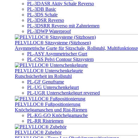
PL-3DASR Aktiv Schale Reverso
PL-3DB Basic
PL-3DS Schale
PL-3DSR Reverso
PL-3DSRR Reverso mit Zahnriemen
PL-3DWP Waterproof
PELVI.LOC® Sitzsysteme (Sitzhosen)
Asymmetrische Gurte für Sitzschale, Rollstuhl, Multifunktionsro
PL-ASY Asymmetrischer Gurt
PL-CSS Pelvi Contour Sitzsystem
PELVI.LOC® Unterschenkelgurte
Rutschsicherheit im Rollstuhl
PL-GF Genuframe
PL-UG Unterschenkelgurt
PL-UGR Unterschenkelgurt reversed
PELVI.LOC® Fußpositionierung
Knöchelgamaschen und Rist-Riemen
PL-KG-GO Knöchelgamasche
PL-RR Ristriemen
PELVI.LOC® Zubehör