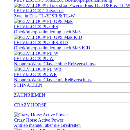
PELVI.LOC® / Torso.Loc Oberkörperpositionierung
PELVI.LOC® / Torso.Loc
Zwei in Eins TL-3DSR & TL-W
PELVI.LOC® PL-OPS
Oberkörperpositionierung nach Maß
PELVI.LOC® PL-OPS-KID
Oberkörperpositionierung nach Maß KID
PELVI.LOC® PL-W
Neopren-Weste Classic ohne Reißverschluss
PELVI.LOC® PL-WR
Neopren-Weste Classic mit Reißverschluss
SCHNALLEN
ZAHNRIEMEN
CRAZY HORSE
Crazy Horse Active Power
Antrieb manuell über die Greifreifen