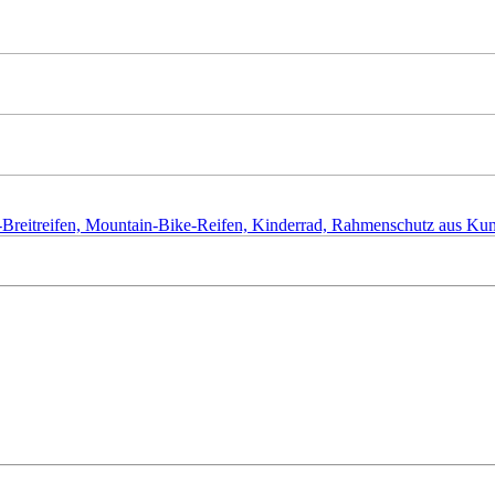
ke-Breitreifen, Mountain-Bike-Reifen, Kinderrad, Rahmenschutz aus K