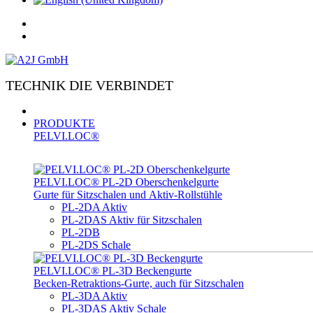
TECHNIK DIE VERBINDET
PRODUKTE
PELVI.LOC®
PELVI.LOC® PL-­2D Oberschenkelgurte
Gurte für Sitzschalen und Aktiv-Rollstühle
PL-2DA Aktiv
PL-2DAS Aktiv für Sitzschalen
PL-2DB
PL-2DS Schale
PELVI.LOC® PL-3D Beckengurte
Becken-Retraktions-Gurte, auch für Sitzschalen
PL-3DA Aktiv
PL-3DAS Aktiv Schale