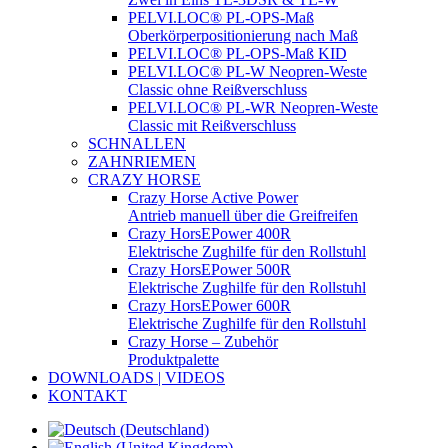
PELVI.LOC® PL-OPS-Maß
Oberkörperpositionierung nach Maß
PELVI.LOC® PL-OPS-Maß KID
PELVI.LOC® PL-W Neopren-Weste
Classic ohne Reißverschluss
PELVI.LOC® PL-WR Neopren-Weste
Classic mit Reißverschluss
SCHNALLEN
ZAHNRIEMEN
CRAZY HORSE
Crazy Horse Active Power
Antrieb manuell über die Greifreifen
Crazy HorsEPower 400R
Elektrische Zughilfe für den Rollstuhl
Crazy HorsEPower 500R
Elektrische Zughilfe für den Rollstuhl
Crazy HorsEPower 600R
Elektrische Zughilfe für den Rollstuhl
Crazy Horse – Zubehör
Produktpalette
DOWNLOADS | VIDEOS
KONTAKT