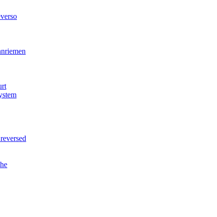
verso
nriemen
rt
ystem
reversed
he