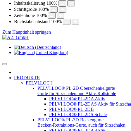
Inhaltsskalierung
100
%
Schriftgröße
100
%
Zeilenhöhe
100
%
Buchstabenabstand
100
%
Zum Hauptinhalt springen
PRODUKTE
PELVI.LOC®
PELVI.LOC® PL-2D Oberschenkelgurte
Gurte für Sitzschalen und Aktiv-Rollstühle
PELVI.LOC® PL-2DA Aktiv
PELVI.LOC® PL-2DAS Aktiv für Sitzscha
PELVI.LOC® PL-2DB
PELVI.LOC® PL-2DS Schale
PELVI.LOC® PL-3D Beckengurte
Becken-Retraktions-Gurte, auch für Sitzschalen
PELVI.LOC® PL-3DA Aktiv