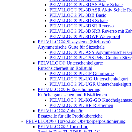
PELVI.LOC® PL-3DAS Aktiv Schale
PELVI.LOC® PL-3DASR Aktiv Schale Re
PELVI.LOC® PL-3DB Basic
PELVI.LOC® PL-3DS Schale
PELVI.LOC® PL-3DSR Reverso
PELVI.LOC® PL-3DSRR Reverso mit Zah
PELVI.LOC® PL-3DWP Waterproof
PELVI.LOC® Sitzsysteme (Sitzhosen)
Asymmetrische Gurte für Sitzschale
PELVI.LOC® PL-ASY Asymmetrischer Gu
PELVI.LOC® PL-CSS Pelvi Contour Sitzs
PELVI.LOC® Unterschenkelgurte
Rutschsicherheit im Rollstuhl
PELVI.LOC® PL-GF Genuframe
PELVI.LOC® PL-UG Unterschenkelgurt
PELVI.LOC® PL-UGR Unterschenkelgurt 
PELVI.LOC® Fußpositionierung
Knöchelgamaschen und Rist-Riemen
PELVI.LOC® PL-KG-GO Knöchelgamasc
PELVI.LOC® PL-RR Ristriemen
PELVI.LOC® Zubehör
Ersatzteile für alle Produktbereiche
PELVI.LOC® / Torso.Loc Oberkörperpositionierung
PELVI.LOC® / Torso.Loc
Zwei in Eins TL-3DSR & TL-W