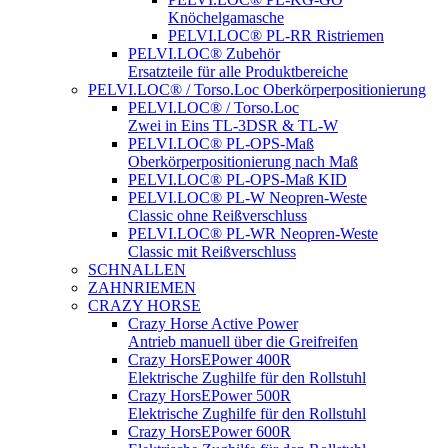
Knöchelgamasche
PELVI.LOC® PL-RR Ristriemen
PELVI.LOC® Zubehör
Ersatzteile für alle Produktbereiche
PELVI.LOC® / Torso.Loc Oberkörperpositionierung
PELVI.LOC® / Torso.Loc
Zwei in Eins TL-3DSR & TL-W
PELVI.LOC® PL-OPS-Maß
Oberkörperpositionierung nach Maß
PELVI.LOC® PL-OPS-Maß KID
PELVI.LOC® PL-W Neopren-Weste
Classic ohne Reißverschluss
PELVI.LOC® PL-WR Neopren-Weste
Classic mit Reißverschluss
SCHNALLEN
ZAHNRIEMEN
CRAZY HORSE
Crazy Horse Active Power
Antrieb manuell über die Greifreifen
Crazy HorsEPower 400R
Elektrische Zughilfe für den Rollstuhl
Crazy HorsEPower 500R
Elektrische Zughilfe für den Rollstuhl
Crazy HorsEPower 600R