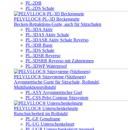
PL-2DB
PL-2DS Schale
PELVI.LOC® PL-3D Beckengurte
Becken-Retraktions-Gurte, auch für Sitzschalen
PL-3DA Aktiv
PL-3DAS Aktiv Schale
PL-3DASR Aktiv Schale Reverso
PL-3DB Basic
PL-3DS Schale
PL-3DSR Reverso
PL-3DSRR Reverso mit Zahnriemen
PL-3DWP Waterproof
PELVI.LOC® Sitzsysteme (Sitzhosen)
Asymmetrische Gurte für Sitzschale, Rollstuhl,
Multifunktionsrollstuhl
PL-ASY Asymmetrischer Gurt
PL-CSS Pelvi Contour Sitzsystem
PELVI.LOC® Unterschenkelgurte
Rutschsicherheit im Rollstuhl
PL-GF Genuframe
PL-UG Unterschenkelgurt
PL-UGR Unterschenkelgurt reversed