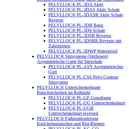
PELVI.LOC® PL-3DA Aktiv
PELVI.LOC® PL-3DAS Aktiv Schale
PELVI.LOC® PL-3DASR Aktiv Schale
Reverso
PELVI.LOC® PL-3DB Basic
PELVI.LOC® PL-3DS Schale
PELVI.LOC® PL-3DSR Reverso
PELVI.LOC® PL-3DSRR Reverso mit
Zahnriemen
PELVI.LOC® PL-3DWP Waterproof
PELVI.LOC® Sitzsysteme (Sitzhosen)
Asymmetrische Gurte für Sitzschale
PELVI.LOC® PL-ASY Asymmetrischer
Gurt
PELVI.LOC® PL-CSS Pelvi Contour
Sitzsystem
PELVI.LOC® Unterschenkelgurte
Rutschsicherheit im Rollstuhl
PELVI.LOC® PL-GF Genuframe
PELVI.LOC® PL-UG Unterschenkelgurt
PELVI.LOC® PL-UGR
Unterschenkelgurt reversed
PELVI.LOC® Fußpositionierung
Knöchelgamaschen und Rist-Riemen
PELVI.LOC® PL-KG-GO