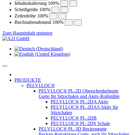
Inhaltsskalierung
100
%
Schriftgröße
100
%
Zeilenhöhe
100
%
Buchstabenabstand
100
%
Zum Hauptinhalt springen
PRODUKTE
PELVI.LOC®
PELVI.LOC® PL-2D Oberschenkelgurte
Gurte für Sitzschalen und Aktiv-Rollstühle
PELVI.LOC® PL-2DA Aktiv
PELVI.LOC® PL-2DAS Aktiv für
Sitzschalen
PELVI.LOC® PL-2DB
PELVI.LOC® PL-2DS Schale
PELVI.LOC® PL-3D Beckengurte
Becken-Retraktions-Gurte, auch für Sitzschalen