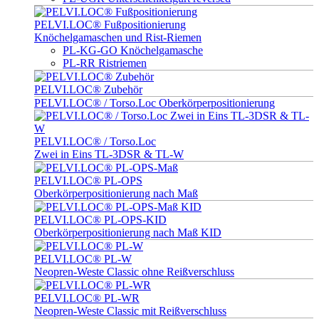
PELVI.LOC® Fußpositionierung
Knöchelgamaschen und Rist-Riemen
PL-KG-GO Knöchelgamasche
PL-RR Ristriemen
PELVI.LOC® Zubehör
PELVI.LOC® / Torso.Loc Oberkörperpositionierung
PELVI.LOC® / Torso.Loc
Zwei in Eins TL-3DSR & TL-W
PELVI.LOC® PL-OPS
Oberkörperpositionierung nach Maß
PELVI.LOC® PL-OPS-KID
Oberkörperpositionierung nach Maß KID
PELVI.LOC® PL-W
Neopren-Weste Classic ohne Reißverschluss
PELVI.LOC® PL-WR
Neopren-Weste Classic mit Reißverschluss