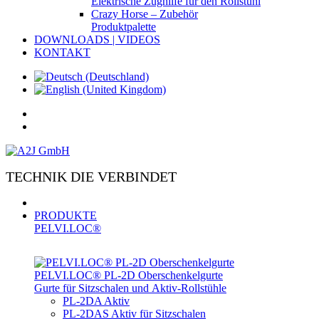
Elektrische Zughilfe für den Rollstuhl
Crazy Horse – Zubehör
Produktpalette
DOWNLOADS | VIDEOS
KONTAKT
TECHNIK DIE VERBINDET
PRODUKTE
PELVI.LOC®
PELVI.LOC® PL-­2D Oberschenkelgurte
Gurte für Sitzschalen und Aktiv-Rollstühle
PL-2DA Aktiv
PL-2DAS Aktiv für Sitzschalen