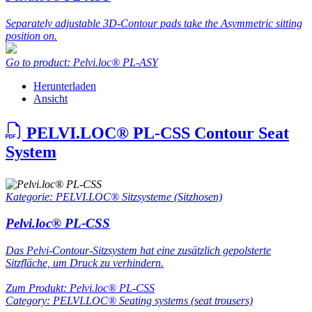
Separately adjustable 3D-Contour pads take the Asymmetric sitting
position on.
Go to product: Pelvi.loc® PL-ASY
Herunterladen
Ansicht
PELVI.LOC® PL-CSS Contour Seat
System
Kategorie: PELVI.LOC® Sitzsysteme (Sitzhosen)
Pelvi.loc® PL-CSS
Das Pelvi-Contour-Sitzsystem hat eine zusätzlich gepolsterte
Sitzfläche, um Druck zu verhindern.
Zum Produkt: Pelvi.loc® PL-CSS
Category: PELVI.LOC® Seating systems (seat trousers)