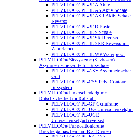
PELVI.LOC® PL-3DA Aktiv
PELVI.LOC® PL-3DAS Aktiv Schale
PELVI.LOC® PL-3DASR Aktiv Schale
Reverso
PELVI.LOC® PL-3DB Basic
PELVI.LOC® PL-3DS Schale
PELVI.LOC® PL-3DSR Reverso
PELVI.LOC® PL-3DSRR Reverso mit
Zahnriemen
PELVI.LOC® PL-3DWP Waterproof
PELVI.LOC® Sitzsysteme (Sitzhosen)
Asymmetrische Gurte für Sitzschale
PELVI.LOC® PL-ASY Asymmetrischer
Gurt
PELVI.LOC® PL-CSS Pelvi Contour
Sitzsystem
PELVI.LOC® Unterschenkelgurte
Rutschsicherheit im Rollstuhl
PELVI.LOC® PL-GF Genuframe
PELVI.LOC® PL-UG Unterschenkelgurt
PELVI.LOC® PL-UGR
Unterschenkelgurt reversed
PELVI.LOC® Fußpositionierung
Knöchelgamaschen und Rist-Riemen
PELVI.LOC® PL-KG-GO