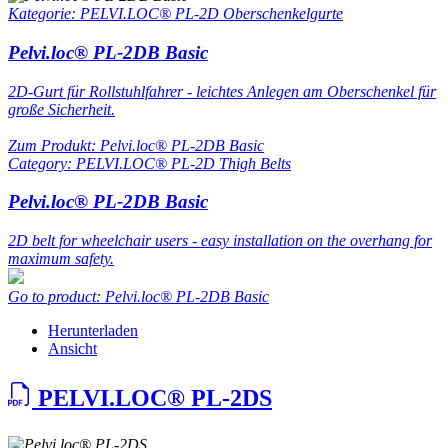
Kategorie: PELVI.LOC® PL-2D Oberschenkelgurte
Pelvi.loc® PL-2DB Basic
2D-Gurt für Rollstuhlfahrer - leichtes Anlegen am Oberschenkel für
große Sicherheit.
Zum Produkt: Pelvi.loc® PL-2DB Basic
Category: PELVI.LOC® PL-2D Thigh Belts
Pelvi.loc® PL-2DB Basic
2D belt for wheelchair users - easy installation on the overhang for
maximum safety.
Go to product: Pelvi.loc® PL-2DB Basic
Herunterladen
Ansicht
PELVI.LOC® PL-2DS