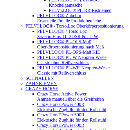
Knöchelgamasche
PELVI.LOC® PL-RR Ristriemen
PELVI.LOC® Zubehör
Ersatzteile für alle Produktbereiche
PELVI.LOC® / Torso.Loc Oberkörperpositionierung
PELVI.LOC® / Torso.Loc
Zwei in Eins TL-3DSR & TL-W
PELVI.LOC® PL-OPS-Maß
Oberkörperpositionierung nach Maß
PELVI.LOC® PL-OPS-Maß KID
PELVI.LOC® PL-W Neopren-Weste
Classic ohne Reißverschluss
PELVI.LOC® PL-WR Neopren-Weste
Classic mit Reißverschluss
SCHNALLEN
ZAHNRIEMEN
CRAZY HORSE
Crazy Horse Active Power
Antrieb manuell über die Greifreifen
Crazy HorsEPower 400R
Elektrische Zughilfe für den Rollstuhl
Crazy HorsEPower 500R
Elektrische Zughilfe für den Rollstuhl
Crazy HorsEPower 600R