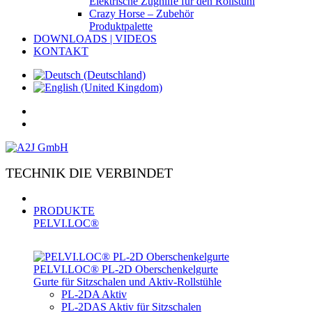
Elektrische Zughilfe für den Rollstuhl
Crazy Horse – Zubehör
Produktpalette
DOWNLOADS | VIDEOS
KONTAKT
TECHNIK DIE VERBINDET
PRODUKTE
PELVI.LOC®
PELVI.LOC® PL-­2D Oberschenkelgurte
Gurte für Sitzschalen und Aktiv-Rollstühle
PL-2DA Aktiv
PL-2DAS Aktiv für Sitzschalen