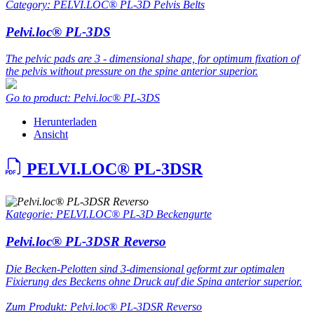
Category: PELVI.LOC® PL-3D Pelvis Belts
Pelvi.loc® PL-3DS
The pelvic pads are 3 - dimensional shape, for optimum fixation of
the pelvis without pressure on the spine anterior superior.
Go to product: Pelvi.loc® PL-3DS
Herunterladen
Ansicht
PELVI.LOC® PL-3DSR
Kategorie: PELVI.LOC® PL-3D Beckengurte
Pelvi.loc® PL-3DSR Reverso
Die Becken-Pelotten sind 3-dimensional geformt zur optimalen
Fixierung des Beckens ohne Druck auf die Spina anterior superior.
Zum Produkt: Pelvi.loc® PL-3DSR Reverso