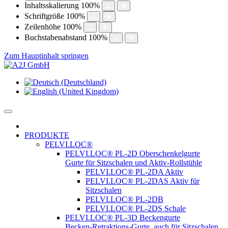
Inhaltsskalierung
100
%
Schriftgröße
100
%
Zeilenhöhe
100
%
Buchstabenabstand
100
%
Zum Hauptinhalt springen
PRODUKTE
PELVI.LOC®
PELVI.LOC® PL-2D Oberschenkelgurte
Gurte für Sitzschalen und Aktiv-Rollstühle
PELVI.LOC® PL-2DA Aktiv
PELVI.LOC® PL-2DAS Aktiv für
Sitzschalen
PELVI.LOC® PL-2DB
PELVI.LOC® PL-2DS Schale
PELVI.LOC® PL-3D Beckengurte
Becken-Retraktions-Gurte, auch für Sitzschalen