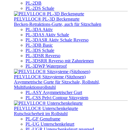
PL-2DB
PL-2DS Schale
PELVI.LOC® PL-3D Beckengurte
Becken-Retraktions-Gurte, auch für Sitzschalen
PL-3DA Aktiv
PL-3DAS Aktiv Schale
PL-3DASR Aktiv Schale Reverso
PL-3DB Basic
PL-3DS Schale
PL-3DSR Reverso
PL-3DSRR Reverso mit Zahnriemen
PL-3DWP Waterproof
PELVI.LOC® Sitzsysteme (Sitzhosen)
Asymmetrische Gurte für Sitzschale, Rollstuhl,
Multifunktionsrollstuhl
PL-ASY Asymmetrischer Gurt
PL-CSS Pelvi Contour Sitzsystem
PELVI.LOC® Unterschenkelgurte
Rutschsicherheit im Rollstuhl
PL-GF Genuframe
PL-UG Unterschenkelgurt
PL-UGR Unterschenkelgurt reversed