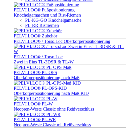
PELVI.LOC® Fußpositionierung
Knöchelgamaschen und Rist-Riemen
PL-KG-GO Knöchelgamasche
PL-RR Ristriemen
PELVI.LOC® Zubehör
PELVI.LOC® / Torso.Loc Oberkörperpositionierung
PELVI.LOC® / Torso.Loc
Zwei in Eins TL-3DSR & TL-W
PELVI.LOC® PL-OPS
Oberkörperpositionierung nach Maß
PELVI.LOC® PL-OPS-KID
Oberkörperpositionierung nach Maß KID
PELVI.LOC® PL-W
Neopren-Weste Classic ohne Reißverschluss
PELVI.LOC® PL-WR
Neopren-Weste Classic mit Reißverschluss