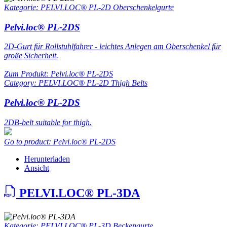
Kategorie: PELVI.LOC® PL-2D Oberschenkelgurte
Pelvi.loc® PL-2DS
2D-Gurt für Rollstuhlfahrer - leichtes Anlegen am Oberschenkel für
große Sicherheit.
Zum Produkt: Pelvi.loc® PL-2DS
Category: PELVI.LOC® PL-2D Thigh Belts
Pelvi.loc® PL-2DS
2DB-belt suitable for thigh.
Go to product: Pelvi.loc® PL-2DS
Herunterladen
Ansicht
PELVI.LOC® PL-3DA
Kategorie: PELVI.LOC® PL-3D Beckengurte