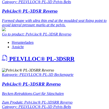
Category: PELVI.LOC® PL-3D Pelvis Belts
Pelvi.loc® PL-3DSR Reverso
Formed shape with ultra thin end at the moulded seat fixing point to
avoid lateral pressure marks at the pelvis.
Go to product: Pelvi.loc® PL-3DSR Reverso
Herunterladen
Ansicht
PELVI.LOC® PL-3DSRR
Kategorie: PELVI.LOC® PL-3D Beckengurte
Pelvi.loc® PL-3DSRR Reverso
Becken-Retraktions-Gurt für Sitzschalen
Zum Produkt: Pelvi.loc® PL-3DSRR Reverso
Category: PELVI.LOC® PL-3D Pelvis Belts