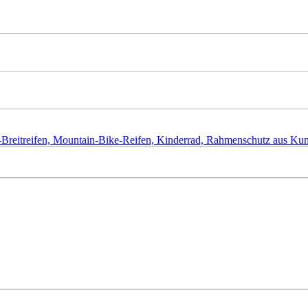
ke-Breitreifen, Mountain-Bike-Reifen, Kinderrad, Rahmenschutz aus K