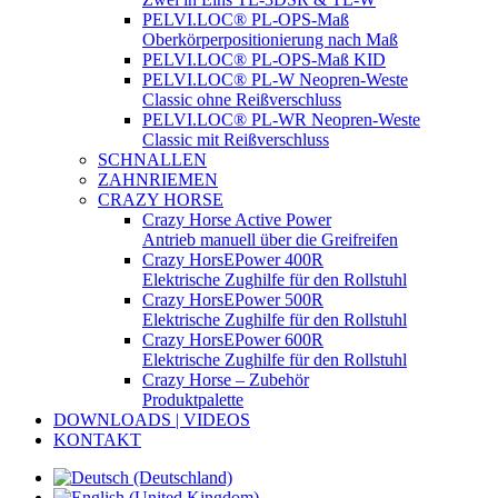
PELVI.LOC® PL-OPS-Maß
Oberkörperpositionierung nach Maß
PELVI.LOC® PL-OPS-Maß KID
PELVI.LOC® PL-W Neopren-Weste
Classic ohne Reißverschluss
PELVI.LOC® PL-WR Neopren-Weste
Classic mit Reißverschluss
SCHNALLEN
ZAHNRIEMEN
CRAZY HORSE
Crazy Horse Active Power
Antrieb manuell über die Greifreifen
Crazy HorsEPower 400R
Elektrische Zughilfe für den Rollstuhl
Crazy HorsEPower 500R
Elektrische Zughilfe für den Rollstuhl
Crazy HorsEPower 600R
Elektrische Zughilfe für den Rollstuhl
Crazy Horse – Zubehör
Produktpalette
DOWNLOADS | VIDEOS
KONTAKT