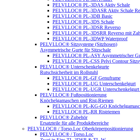
PELVI.LOC® PL-3DAS Aktiv Schale
PELVI.LOC® PL-3DASR Aktiv Schale Re
PELVI.LOC® PL-3DB Basic
PELVI.LOC® PL-3DS Schale
PELVI.LOC® PL-3DSR Reverso
PELVI.LOC® PL-3DSRR Reverso mit Zah
PELVI.LOC® PL-3DWP Waterproof
PELVI.LOC® Sitzsysteme (Sitzhosen)
Asymmetrische Gurte für Sitzschale
PELVI.LOC® PL-ASY Asymmetrischer Gu
PELVI.LOC® PL-CSS Pelvi Contour Sitzs
PELVI.LOC® Unterschenkelgurte
Rutschsicherheit im Rollstuhl
PELVI.LOC® PL-GF Genuframe
PELVI.LOC® PL-UG Unterschenkelgurt
PELVI.LOC® PL-UGR Unterschenkelgurt 
PELVI.LOC® Fußpositionierung
Knöchelgamaschen und Rist-Riemen
PELVI.LOC® PL-KG-GO Knöchelgamasc
PELVI.LOC® PL-RR Ristriemen
PELVI.LOC® Zubehör
Ersatzteile für alle Produktbereiche
PELVI.LOC® / Torso.Loc Oberkörperpositionierung
PELVI.LOC® / Torso.Loc
Zwei in Eins TL-3DSR & TL-W