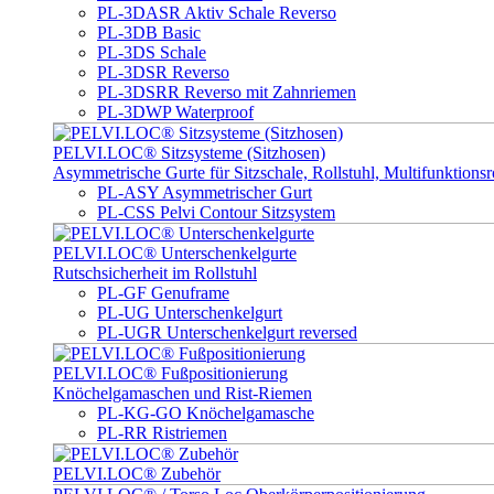
PL-3DASR Aktiv Schale Reverso
PL-3DB Basic
PL-3DS Schale
PL-3DSR Reverso
PL-3DSRR Reverso mit Zahnriemen
PL-3DWP Waterproof
PELVI.LOC® Sitzsysteme (Sitzhosen)
Asymmetrische Gurte für Sitzschale, Rollstuhl, Multifunktionsro
PL-ASY Asymmetrischer Gurt
PL-CSS Pelvi Contour Sitzsystem
PELVI.LOC® Unterschenkelgurte
Rutschsicherheit im Rollstuhl
PL-GF Genuframe
PL-UG Unterschenkelgurt
PL-UGR Unterschenkelgurt reversed
PELVI.LOC® Fußpositionierung
Knöchelgamaschen und Rist-Riemen
PL-KG-GO Knöchelgamasche
PL-RR Ristriemen
PELVI.LOC® Zubehör