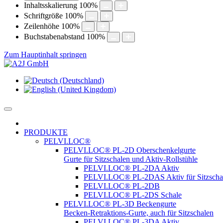
Inhaltsskalierung
100
%
Schriftgröße
100
%
Zeilenhöhe
100
%
Buchstabenabstand
100
%
Zum Hauptinhalt springen
PRODUKTE
PELVI.LOC®
PELVI.LOC® PL-2D Oberschenkelgurte
Gurte für Sitzschalen und Aktiv-Rollstühle
PELVI.LOC® PL-2DA Aktiv
PELVI.LOC® PL-2DAS Aktiv für Sitzscha
PELVI.LOC® PL-2DB
PELVI.LOC® PL-2DS Schale
PELVI.LOC® PL-3D Beckengurte
Becken-Retraktions-Gurte, auch für Sitzschalen
PELVI.LOC® PL-3DA Aktiv