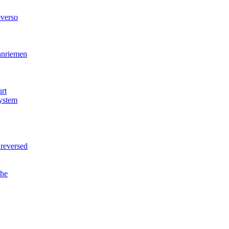
verso
nriemen
rt
ystem
reversed
he