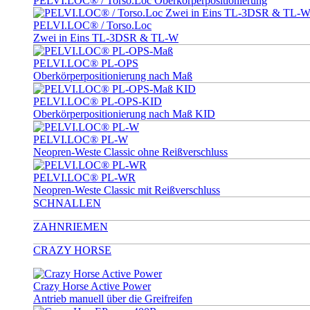
PELVI.LOC® / Torso.Loc Oberkörperpositionierung
PELVI.LOC® / Torso.Loc
Zwei in Eins TL-3DSR & TL-W
PELVI.LOC® PL-OPS
Oberkörperpositionierung nach Maß
PELVI.LOC® PL-OPS-KID
Oberkörperpositionierung nach Maß KID
PELVI.LOC® PL-W
Neopren-Weste Classic ohne Reißverschluss
PELVI.LOC® PL-WR
Neopren-Weste Classic mit Reißverschluss
SCHNALLEN
ZAHNRIEMEN
CRAZY HORSE
Crazy Horse Active Power
Antrieb manuell über die Greifreifen