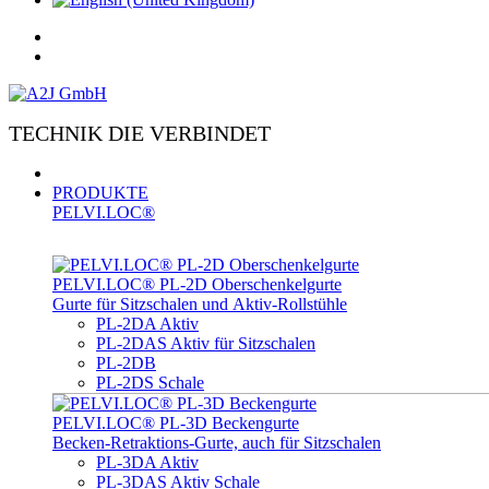
TECHNIK DIE VERBINDET
PRODUKTE
PELVI.LOC®
PELVI.LOC® PL-­2D Oberschenkelgurte
Gurte für Sitzschalen und Aktiv-Rollstühle
PL-2DA Aktiv
PL-2DAS Aktiv für Sitzschalen
PL-2DB
PL-2DS Schale
PELVI.LOC® PL-3D Beckengurte
Becken-Retraktions-Gurte, auch für Sitzschalen
PL-3DA Aktiv
PL-3DAS Aktiv Schale