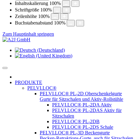
Inhaltsskalierung
100
%
Schriftgröße
100
%
Zeilenhöhe
100
%
Buchstabenabstand
100
%
Zum Hauptinhalt springen
PRODUKTE
PELVI.LOC®
PELVI.LOC® PL-2D Oberschenkelgurte
Gurte für Sitzschalen und Aktiv-Rollstühle
PELVI.LOC® PL-2DA Aktiv
PELVI.LOC® PL-2DAS Aktiv für
Sitzschalen
PELVI.LOC® PL-2DB
PELVI.LOC® PL-2DS Schale
PELVI.LOC® PL-3D Beckengurte
Becken-Retraktions-Gurte, auch für Sitzschalen