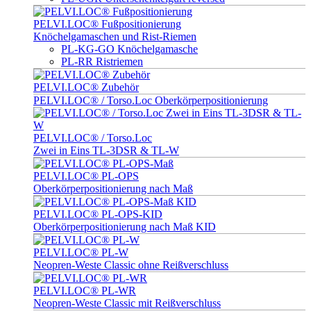
PELVI.LOC® Fußpositionierung
Knöchelgamaschen und Rist-Riemen
PL-KG-GO Knöchelgamasche
PL-RR Ristriemen
PELVI.LOC® Zubehör
PELVI.LOC® / Torso.Loc Oberkörperpositionierung
PELVI.LOC® / Torso.Loc
Zwei in Eins TL-3DSR & TL-W
PELVI.LOC® PL-OPS
Oberkörperpositionierung nach Maß
PELVI.LOC® PL-OPS-KID
Oberkörperpositionierung nach Maß KID
PELVI.LOC® PL-W
Neopren-Weste Classic ohne Reißverschluss
PELVI.LOC® PL-WR
Neopren-Weste Classic mit Reißverschluss