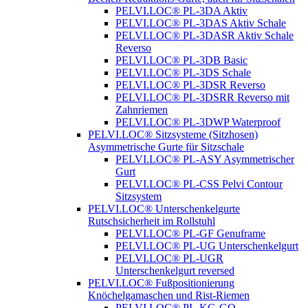
PELVI.LOC® PL-3DA Aktiv
PELVI.LOC® PL-3DAS Aktiv Schale
PELVI.LOC® PL-3DASR Aktiv Schale
Reverso
PELVI.LOC® PL-3DB Basic
PELVI.LOC® PL-3DS Schale
PELVI.LOC® PL-3DSR Reverso
PELVI.LOC® PL-3DSRR Reverso mit
Zahnriemen
PELVI.LOC® PL-3DWP Waterproof
PELVI.LOC® Sitzsysteme (Sitzhosen)
Asymmetrische Gurte für Sitzschale
PELVI.LOC® PL-ASY Asymmetrischer
Gurt
PELVI.LOC® PL-CSS Pelvi Contour
Sitzsystem
PELVI.LOC® Unterschenkelgurte
Rutschsicherheit im Rollstuhl
PELVI.LOC® PL-GF Genuframe
PELVI.LOC® PL-UG Unterschenkelgurt
PELVI.LOC® PL-UGR
Unterschenkelgurt reversed
PELVI.LOC® Fußpositionierung
Knöchelgamaschen und Rist-Riemen
PELVI.LOC® PL-KG-GO