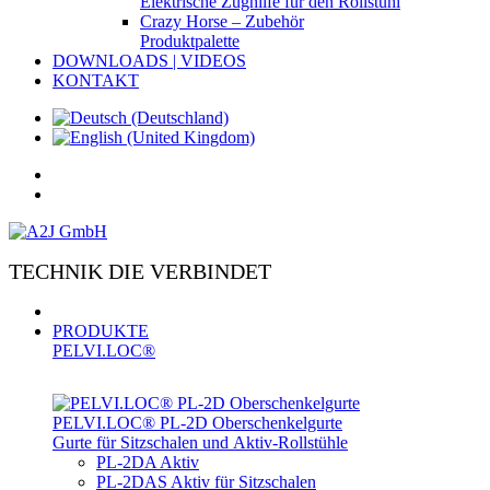
Elektrische Zughilfe für den Rollstuhl
Crazy Horse – Zubehör
Produktpalette
DOWNLOADS | VIDEOS
KONTAKT
TECHNIK DIE VERBINDET
PRODUKTE
PELVI.LOC®
PELVI.LOC® PL-­2D Oberschenkelgurte
Gurte für Sitzschalen und Aktiv-Rollstühle
PL-2DA Aktiv
PL-2DAS Aktiv für Sitzschalen