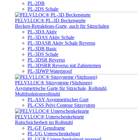
PL-2DB
PL-2DS Schale
PELVI.LOC® PL-3D Beckengurte
Becken-Retraktions-Gurte, auch für Sitzschalen
PL-3DA Aktiv
PL-3DAS Aktiv Schale
PL-3DASR Aktiv Schale Reverso
PL-3DB Basic
PL-3DS Schale
PL-3DSR Reverso
PL-3DSRR Reverso mit Zahnriemen
PL-3DWP Waterproof
PELVI.LOC® Sitzsysteme (Sitzhosen)
Asymmetrische Gurte für Sitzschale, Rollstuhl,
Multifunktionsrollstuhl
PL-ASY Asymmetrischer Gurt
PL-CSS Pelvi Contour Sitzsystem
PELVI.LOC® Unterschenkelgurte
Rutschsicherheit im Rollstuhl
PL-GF Genuframe
PL-UG Unterschenkelgurt
PL-UGR Unterschenkelgurt reversed