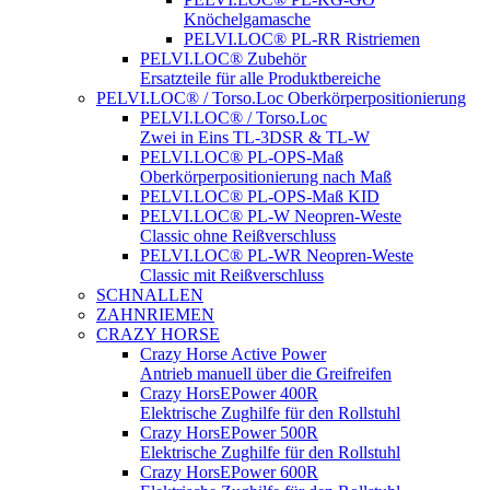
Knöchelgamasche
PELVI.LOC® PL-RR Ristriemen
PELVI.LOC® Zubehör
Ersatzteile für alle Produktbereiche
PELVI.LOC® / Torso.Loc Oberkörperpositionierung
PELVI.LOC® / Torso.Loc
Zwei in Eins TL-3DSR & TL-W
PELVI.LOC® PL-OPS-Maß
Oberkörperpositionierung nach Maß
PELVI.LOC® PL-OPS-Maß KID
PELVI.LOC® PL-W Neopren-Weste
Classic ohne Reißverschluss
PELVI.LOC® PL-WR Neopren-Weste
Classic mit Reißverschluss
SCHNALLEN
ZAHNRIEMEN
CRAZY HORSE
Crazy Horse Active Power
Antrieb manuell über die Greifreifen
Crazy HorsEPower 400R
Elektrische Zughilfe für den Rollstuhl
Crazy HorsEPower 500R
Elektrische Zughilfe für den Rollstuhl
Crazy HorsEPower 600R