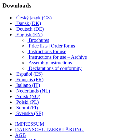
Downloads
Český jazyk (CZ)
Dansk (DK)
Deutsch (DE)
English (EN)
Brochures
Price lists | Order forms
Instructions for use
Instructions for use – Archive
Assembly instructions
Declarations of conformity
Español (ES)
Français (FR)
Italiano (IT)
Nederlands (NL)
Norsk (NO)
Polski (PL)
Suomi (FI)
Svenska (SE)
IMPRESSUM
DATENSCHUTZERKLÄRUNG
AGB