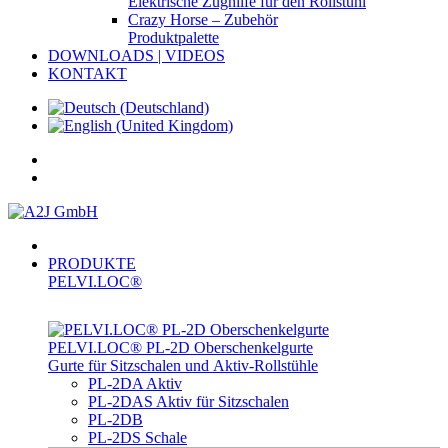
Elektrische Zughilfe für den Rollstuhl
Crazy Horse – Zubehör
Produktpalette
DOWNLOADS | VIDEOS
KONTAKT
PRODUKTE
PELVI.LOC®
PELVI.LOC® PL-­2D Oberschenkelgurte
Gurte für Sitzschalen und Aktiv-Rollstühle
PL-2DA Aktiv
PL-2DAS Aktiv für Sitzschalen
PL-2DB
PL-2DS Schale