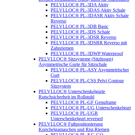
PELVI.LOC® PL-3DA Aktiv
PELVI.LOC® PL-3DAS Aktiv Schale
PELVI.LOC® PL-3DASR Aktiv Schale
Reverso
PELVI.LOC® PL-3DB Basic
PELVI.LOC® PL-3DS Schale
PELVI.LOC® PL-3DSR Reverso
PELVI.LOC® PL-3DSRR Reverso mit
Zahnriemen
PELVI.LOC® PL-3DWP Waterproof
PELVI.LOC® Sitzsysteme (Sitzhosen)
Asymmetrische Gurte für Sitzschale
PELVI.LOC® PL-ASY Asymmetrischer
Gurt
PELVI.LOC® PL-CSS Pelvi Contour
Sitzsystem
PELVI.LOC® Unterschenkelgurte
Rutschsicherheit im Rollstuhl
PELVI.LOC® PL-GF Genuframe
PELVI.LOC® PL-UG Unterschenkelgurt
PELVI.LOC® PL-UGR
Unterschenkelgurt reversed
PELVI.LOC® Fußpositionierung
Knöchelgamaschen und Rist-Riemen
PELVI.LOC® PL-KG-GO