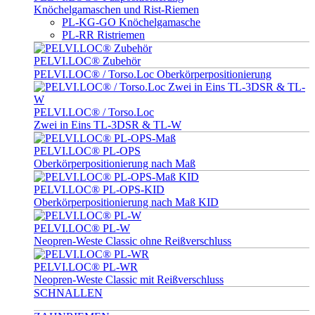
Knöchelgamaschen und Rist-Riemen
PL-KG-GO Knöchelgamasche
PL-RR Ristriemen
PELVI.LOC® Zubehör
PELVI.LOC® / Torso.Loc Oberkörperpositionierung
PELVI.LOC® / Torso.Loc
Zwei in Eins TL-3DSR & TL-W
PELVI.LOC® PL-OPS
Oberkörperpositionierung nach Maß
PELVI.LOC® PL-OPS-KID
Oberkörperpositionierung nach Maß KID
PELVI.LOC® PL-W
Neopren-Weste Classic ohne Reißverschluss
PELVI.LOC® PL-WR
Neopren-Weste Classic mit Reißverschluss
SCHNALLEN