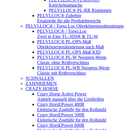
Knöchelgamasche
PELVI.LOC® PL-RR Ristriemen
PELVI.LOC® Zubehör
Ersatzteile für alle Produktbereiche
PELVI.LOC® / Torso.Loc Oberkörperpositionierung
PELVI.LOC® / Torso.Loc
Zwei in Eins TL-3DSR & TL-W
PELVI.LOC® PL-OPS-Maß
Oberkörperpositionierung nach Maß
PELVI.LOC® PL-OPS-Maß KID
PELVI.LOC® PL-W Neopren-Weste
Classic ohne Reißverschluss
PELVI.LOC® PL-WR Neopren-Weste
Classic mit Reißverschluss
SCHNALLEN
ZAHNRIEMEN
CRAZY HORSE
Crazy Horse Active Power
Antrieb manuell über die Greifreifen
Crazy HorsEPower 400R
Elektrische Zughilfe für den Rollstuhl
Crazy HorsEPower 500R
Elektrische Zughilfe für den Rollstuhl
Crazy HorsEPower 600R