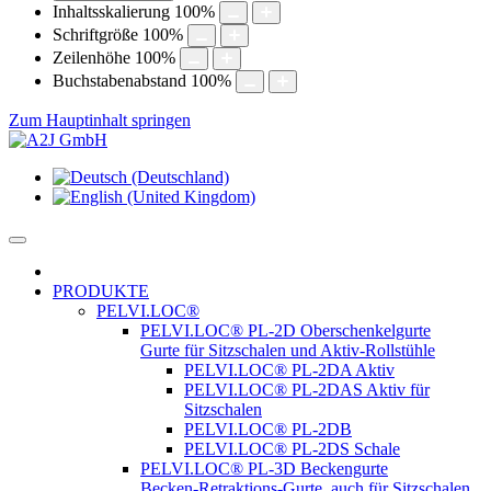
Inhaltsskalierung
100
%
Schriftgröße
100
%
Zeilenhöhe
100
%
Buchstabenabstand
100
%
Zum Hauptinhalt springen
PRODUKTE
PELVI.LOC®
PELVI.LOC® PL-2D Oberschenkelgurte
Gurte für Sitzschalen und Aktiv-Rollstühle
PELVI.LOC® PL-2DA Aktiv
PELVI.LOC® PL-2DAS Aktiv für
Sitzschalen
PELVI.LOC® PL-2DB
PELVI.LOC® PL-2DS Schale
PELVI.LOC® PL-3D Beckengurte
Becken-Retraktions-Gurte, auch für Sitzschalen