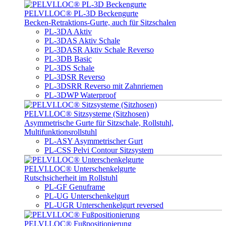
PELVI.LOC® PL-3D Beckengurte
Becken-Retraktions-Gurte, auch für Sitzschalen
PL-3DA Aktiv
PL-3DAS Aktiv Schale
PL-3DASR Aktiv Schale Reverso
PL-3DB Basic
PL-3DS Schale
PL-3DSR Reverso
PL-3DSRR Reverso mit Zahnriemen
PL-3DWP Waterproof
PELVI.LOC® Sitzsysteme (Sitzhosen)
Asymmetrische Gurte für Sitzschale, Rollstuhl,
Multifunktionsrollstuhl
PL-ASY Asymmetrischer Gurt
PL-CSS Pelvi Contour Sitzsystem
PELVI.LOC® Unterschenkelgurte
Rutschsicherheit im Rollstuhl
PL-GF Genuframe
PL-UG Unterschenkelgurt
PL-UGR Unterschenkelgurt reversed
PELVI.LOC® Fußpositionierung