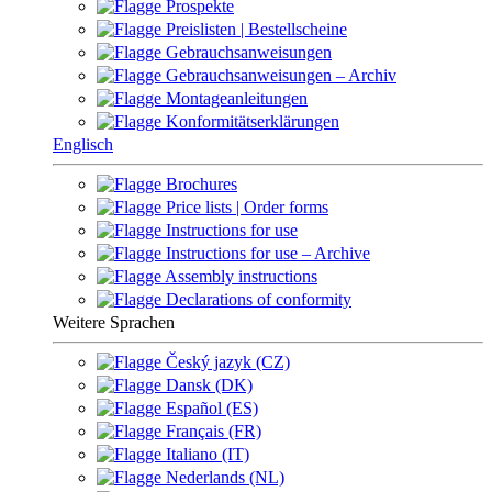
Prospekte
Preislisten | Bestellscheine
Gebrauchsanweisungen
Gebrauchsanweisungen – Archiv
Montageanleitungen
Konformitätserklärungen
Englisch
Brochures
Price lists | Order forms
Instructions for use
Instructions for use – Archive
Assembly instructions
Declarations of conformity
Weitere Sprachen
Český jazyk (CZ)
Dansk (DK)
Español (ES)
Français (FR)
Italiano (IT)
Nederlands (NL)