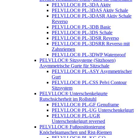
PELVI.LOC® PL-3DA Aktiv
PELVI.LOC® PL-3DAS Aktiv Schale
PELVI.LOC® PL-3DASR Aktiv Schale
Reverso
PELVI.LOC® PL-3DB Basic
PELVI.LOC® PL-3DS Schale
PELVI.LOC® PL-3DSR Reverso
PELVI.LOC® PL-3DSRR Reverso mit
Zahnriemen
PELVI.LOC® PL-3DWP Waterproof
PELVI.LOC® Sitzsysteme (Sitzhosen)
Asymmetrische Gurte für Sitzschale
PELVI.LOC® PL-ASY Asymmetrischer
Gurt
PELVI.LOC® PL-CSS Pelvi Contour
Sitzsystem
PELVI.LOC® Unterschenkelgurte
Rutschsicherheit im Rollstuhl
PELVI.LOC® PL-GF Genuframe
PELVI.LOC® PL-UG Unterschenkelgurt
PELVI.LOC® PL-UGR
Unterschenkelgurt reversed
PELVI.LOC® Fußpositionierung
Knöchelgamaschen und Rist-Riemen
PELVI.LOC® PL-KG-GO