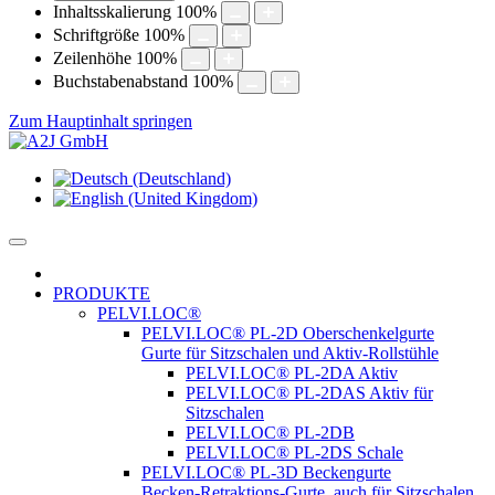
Inhaltsskalierung
100
%
Schriftgröße
100
%
Zeilenhöhe
100
%
Buchstabenabstand
100
%
Zum Hauptinhalt springen
PRODUKTE
PELVI.LOC®
PELVI.LOC® PL-2D Oberschenkelgurte
Gurte für Sitzschalen und Aktiv-Rollstühle
PELVI.LOC® PL-2DA Aktiv
PELVI.LOC® PL-2DAS Aktiv für
Sitzschalen
PELVI.LOC® PL-2DB
PELVI.LOC® PL-2DS Schale
PELVI.LOC® PL-3D Beckengurte
Becken-Retraktions-Gurte, auch für Sitzschalen