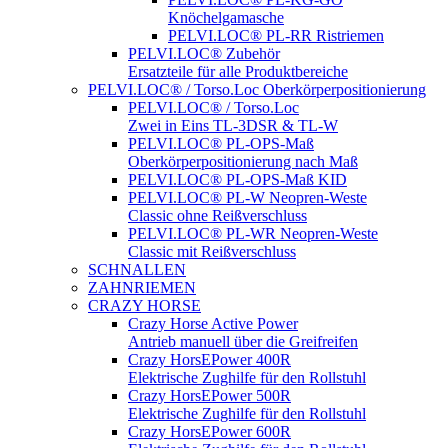
Knöchelgamasche
PELVI.LOC® PL-RR Ristriemen
PELVI.LOC® Zubehör
Ersatzteile für alle Produktbereiche
PELVI.LOC® / Torso.Loc Oberkörperpositionierung
PELVI.LOC® / Torso.Loc
Zwei in Eins TL-3DSR & TL-W
PELVI.LOC® PL-OPS-Maß
Oberkörperpositionierung nach Maß
PELVI.LOC® PL-OPS-Maß KID
PELVI.LOC® PL-W Neopren-Weste
Classic ohne Reißverschluss
PELVI.LOC® PL-WR Neopren-Weste
Classic mit Reißverschluss
SCHNALLEN
ZAHNRIEMEN
CRAZY HORSE
Crazy Horse Active Power
Antrieb manuell über die Greifreifen
Crazy HorsEPower 400R
Elektrische Zughilfe für den Rollstuhl
Crazy HorsEPower 500R
Elektrische Zughilfe für den Rollstuhl
Crazy HorsEPower 600R