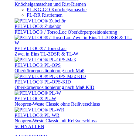
Knöchelgamaschen und Rist-Riemen
PL-KG-GO Knöchelgamasche
PL-RR Ristriemen
PELVI.LOC® Zubehör
PELVI.LOC® / Torso.Loc Oberkörperpositionierung
PELVI.LOC® / Torso.Loc
Zwei in Eins TL-3DSR & TL-W
PELVI.LOC® PL-OPS
Oberkörperpositionierung nach Maß
PELVI.LOC® PL-OPS-KID
Oberkörperpositionierung nach Maß KID
PELVI.LOC® PL-W
Neopren-Weste Classic ohne Reißverschluss
PELVI.LOC® PL-WR
Neopren-Weste Classic mit Reißverschluss
SCHNALLEN