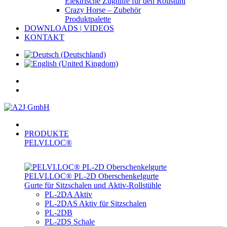
Elektrische Zughilfe für den Rollstuhl
Crazy Horse – Zubehör
Produktpalette
DOWNLOADS | VIDEOS
KONTAKT
PRODUKTE
PELVI.LOC®
PELVI.LOC® PL-­2D Oberschenkelgurte
Gurte für Sitzschalen und Aktiv-Rollstühle
PL-2DA Aktiv
PL-2DAS Aktiv für Sitzschalen
PL-2DB
PL-2DS Schale