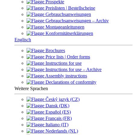
Prospekte
Preislisten | Bestellscheine
Gebrauchsanweisungen
Gebrauchsanweisungen – Archiv
Montageanleitungen
Konformitätserklärungen
Englisch
Brochures
Price lists | Order forms
Instructions for use
Instructions for use – Archive
Assembly instructions
Declarations of conformity
Weitere Sprachen
Český jazyk (CZ)
Dansk (DK)
Español (ES)
Français (FR)
Italiano (IT)
Nederlands (NL)