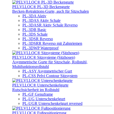
PELVI.LOC® PL-3D Beckengurte
Becken-Retraktions-Gurte, auch für Sitzschalen
PL-3DA Aktiv
PL-3DAS Aktiv Schale
PL-3DASR Aktiv Schale Reverso
PL-3DB Basic
PL-3DS Schale
PL-3DSR Reverso
PL-3DSRR Reverso mit Zahnriemen
PL-3DWP Waterproof
PELVI.LOC® Sitzsysteme (Sitzhosen)
Asymmetrische Gurte für Sitzschale, Rollstuhl,
Multifunktionsrollstuhl
PL-ASY Asymmetrischer Gurt
PL-CSS Pelvi Contour Sitzsystem
PELVI.LOC® Unterschenkelgurte
Rutschsicherheit im Rollstuhl
PL-GF Genuframe
PL-UG Unterschenkelgurt
PL-UGR Unterschenkelgurt reversed
PELVI.LOC® Fußpositionierung