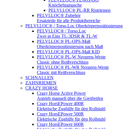
Knöchelgamasche
PELVI.LOC® PL-RR Ristriemen
PELVI.LOC® Zubehör
Ersatzteile für alle Produktbereiche
PELVI.LOC® / Torso.Loc Oberkörperpositionierung
PELVI.LOC® / Torso.Loc
Zwei in Eins TL-3DSR & TL-W
PELVI.LOC® PL-OPS-Maß
Oberkörperpositionierung nach Maß
PELVI.LOC® PL-OPS-Maß KID
PELVI.LOC® PL-W Neopren-Weste
Classic ohne Reißverschluss
PELVI.LOC® PL-WR Neopren-Weste
Classic mit Reißverschluss
SCHNALLEN
ZAHNRIEMEN
CRAZY HORSE
Crazy Horse Active Power
Antrieb manuell über die Greifreifen
Crazy HorsEPower 400R
Elektrische Zughilfe für den Rollstuhl
Crazy HorsEPower 500R
Elektrische Zughilfe für den Rollstuhl
Crazy HorsEPower 600R