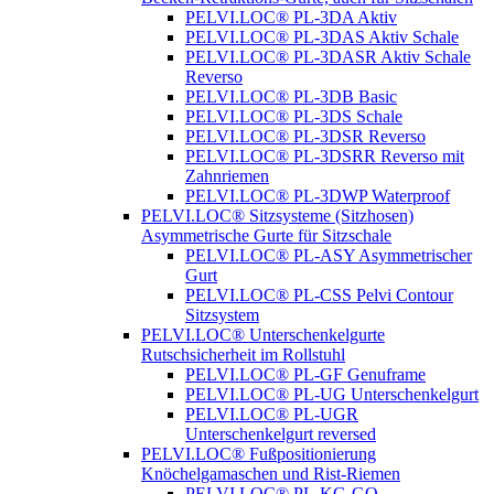
PELVI.LOC® PL-3DA Aktiv
PELVI.LOC® PL-3DAS Aktiv Schale
PELVI.LOC® PL-3DASR Aktiv Schale
Reverso
PELVI.LOC® PL-3DB Basic
PELVI.LOC® PL-3DS Schale
PELVI.LOC® PL-3DSR Reverso
PELVI.LOC® PL-3DSRR Reverso mit
Zahnriemen
PELVI.LOC® PL-3DWP Waterproof
PELVI.LOC® Sitzsysteme (Sitzhosen)
Asymmetrische Gurte für Sitzschale
PELVI.LOC® PL-ASY Asymmetrischer
Gurt
PELVI.LOC® PL-CSS Pelvi Contour
Sitzsystem
PELVI.LOC® Unterschenkelgurte
Rutschsicherheit im Rollstuhl
PELVI.LOC® PL-GF Genuframe
PELVI.LOC® PL-UG Unterschenkelgurt
PELVI.LOC® PL-UGR
Unterschenkelgurt reversed
PELVI.LOC® Fußpositionierung
Knöchelgamaschen und Rist-Riemen
PELVI.LOC® PL-KG-GO