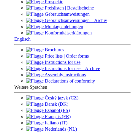
Prospekte
Preislisten | Bestellscheine
Gebrauchsanweisungen
Gebrauchsanweisungen – Archiv
Montageanleitungen
Konformitätserklärungen
Englisch
Brochures
Price lists | Order forms
Instructions for use
Instructions for use – Archive
Assembly instructions
Declarations of conformity
Weitere Sprachen
Český jazyk (CZ)
Dansk (DK)
Español (ES)
Français (FR)
Italiano (IT)
Nederlands (NL)