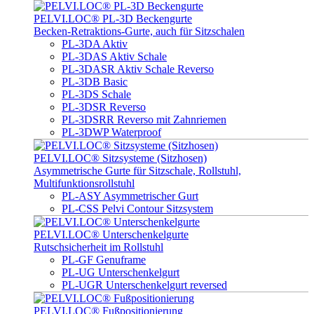
PELVI.LOC® PL-3D Beckengurte
Becken-Retraktions-Gurte, auch für Sitzschalen
PL-3DA Aktiv
PL-3DAS Aktiv Schale
PL-3DASR Aktiv Schale Reverso
PL-3DB Basic
PL-3DS Schale
PL-3DSR Reverso
PL-3DSRR Reverso mit Zahnriemen
PL-3DWP Waterproof
PELVI.LOC® Sitzsysteme (Sitzhosen)
Asymmetrische Gurte für Sitzschale, Rollstuhl,
Multifunktionsrollstuhl
PL-ASY Asymmetrischer Gurt
PL-CSS Pelvi Contour Sitzsystem
PELVI.LOC® Unterschenkelgurte
Rutschsicherheit im Rollstuhl
PL-GF Genuframe
PL-UG Unterschenkelgurt
PL-UGR Unterschenkelgurt reversed
PELVI.LOC® Fußpositionierung