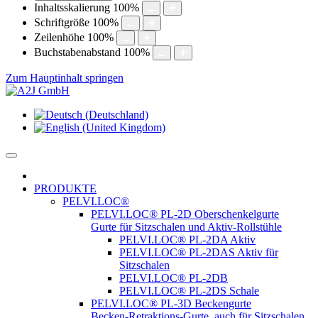
Inhaltsskalierung
100
%
Schriftgröße
100
%
Zeilenhöhe
100
%
Buchstabenabstand
100
%
Zum Hauptinhalt springen
PRODUKTE
PELVI.LOC®
PELVI.LOC® PL-2D Oberschenkelgurte
Gurte für Sitzschalen und Aktiv-Rollstühle
PELVI.LOC® PL-2DA Aktiv
PELVI.LOC® PL-2DAS Aktiv für
Sitzschalen
PELVI.LOC® PL-2DB
PELVI.LOC® PL-2DS Schale
PELVI.LOC® PL-3D Beckengurte
Becken-Retraktions-Gurte, auch für Sitzschalen