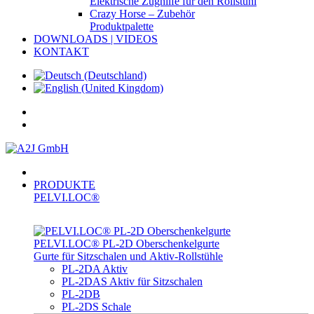
Elektrische Zughilfe für den Rollstuhl
Crazy Horse – Zubehör
Produktpalette
DOWNLOADS | VIDEOS
KONTAKT
PRODUKTE
PELVI.LOC®
PELVI.LOC® PL-­2D Oberschenkelgurte
Gurte für Sitzschalen und Aktiv-Rollstühle
PL-2DA Aktiv
PL-2DAS Aktiv für Sitzschalen
PL-2DB
PL-2DS Schale