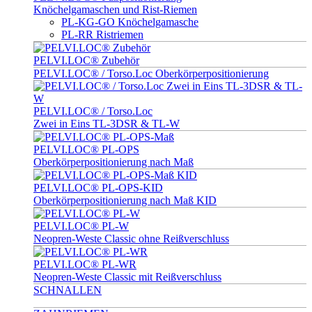
Knöchelgamaschen und Rist-Riemen
PL-KG-GO Knöchelgamasche
PL-RR Ristriemen
PELVI.LOC® Zubehör
PELVI.LOC® / Torso.Loc Oberkörperpositionierung
PELVI.LOC® / Torso.Loc
Zwei in Eins TL-3DSR & TL-W
PELVI.LOC® PL-OPS
Oberkörperpositionierung nach Maß
PELVI.LOC® PL-OPS-KID
Oberkörperpositionierung nach Maß KID
PELVI.LOC® PL-W
Neopren-Weste Classic ohne Reißverschluss
PELVI.LOC® PL-WR
Neopren-Weste Classic mit Reißverschluss
SCHNALLEN