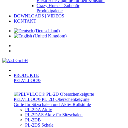
Elektrische Zughilfe für den Rollstuhl
Crazy Horse – Zubehör
Produktpalette
DOWNLOADS | VIDEOS
KONTAKT
PRODUKTE
PELVI.LOC®
PELVI.LOC® PL-­2D Oberschenkelgurte
Gurte für Sitzschalen und Aktiv-Rollstühle
PL-2DA Aktiv
PL-2DAS Aktiv für Sitzschalen
PL-2DB
PL-2DS Schale