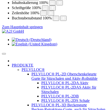
Inhaltsskalierung
100
%
Schriftgröße
100
%
Zeilenhöhe
100
%
Buchstabenabstand
100
%
Zum Hauptinhalt springen
PRODUKTE
PELVI.LOC®
PELVI.LOC® PL-2D Oberschenkelgurte
Gurte für Sitzschalen und Aktiv-Rollstühle
PELVI.LOC® PL-2DA Aktiv
PELVI.LOC® PL-2DAS Aktiv für
Sitzschalen
PELVI.LOC® PL-2DB
PELVI.LOC® PL-2DS Schale
PELVI.LOC® PL-3D Beckengurte
Becken-Retraktions-Gurte, auch für Sitzschalen