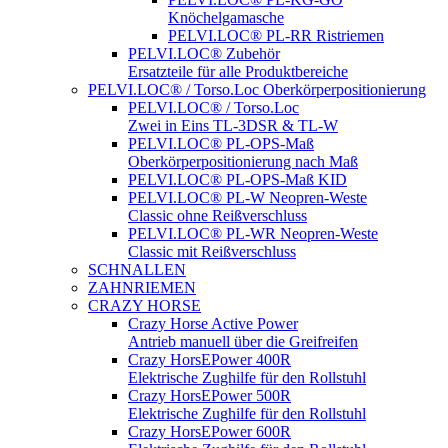
Knöchelgamasche
PELVI.LOC® PL-RR Ristriemen
PELVI.LOC® Zubehör
Ersatzteile für alle Produktbereiche
PELVI.LOC® / Torso.Loc Oberkörperpositionierung
PELVI.LOC® / Torso.Loc
Zwei in Eins TL-3DSR & TL-W
PELVI.LOC® PL-OPS-Maß
Oberkörperpositionierung nach Maß
PELVI.LOC® PL-OPS-Maß KID
PELVI.LOC® PL-W Neopren-Weste
Classic ohne Reißverschluss
PELVI.LOC® PL-WR Neopren-Weste
Classic mit Reißverschluss
SCHNALLEN
ZAHNRIEMEN
CRAZY HORSE
Crazy Horse Active Power
Antrieb manuell über die Greifreifen
Crazy HorsEPower 400R
Elektrische Zughilfe für den Rollstuhl
Crazy HorsEPower 500R
Elektrische Zughilfe für den Rollstuhl
Crazy HorsEPower 600R