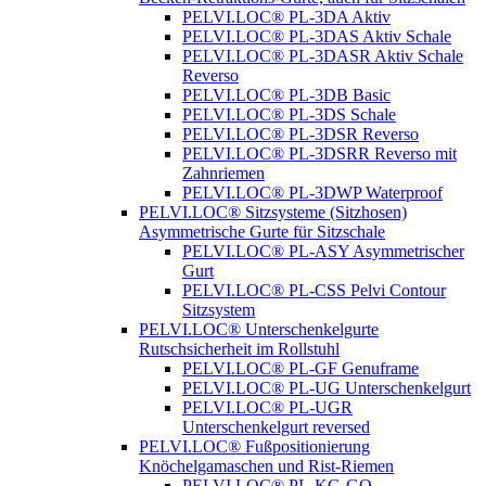
PELVI.LOC® PL-3DA Aktiv
PELVI.LOC® PL-3DAS Aktiv Schale
PELVI.LOC® PL-3DASR Aktiv Schale
Reverso
PELVI.LOC® PL-3DB Basic
PELVI.LOC® PL-3DS Schale
PELVI.LOC® PL-3DSR Reverso
PELVI.LOC® PL-3DSRR Reverso mit
Zahnriemen
PELVI.LOC® PL-3DWP Waterproof
PELVI.LOC® Sitzsysteme (Sitzhosen)
Asymmetrische Gurte für Sitzschale
PELVI.LOC® PL-ASY Asymmetrischer
Gurt
PELVI.LOC® PL-CSS Pelvi Contour
Sitzsystem
PELVI.LOC® Unterschenkelgurte
Rutschsicherheit im Rollstuhl
PELVI.LOC® PL-GF Genuframe
PELVI.LOC® PL-UG Unterschenkelgurt
PELVI.LOC® PL-UGR
Unterschenkelgurt reversed
PELVI.LOC® Fußpositionierung
Knöchelgamaschen und Rist-Riemen
PELVI.LOC® PL-KG-GO