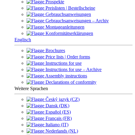
Prospekte
Preislisten | Bestellscheine
Gebrauchsanweisungen
Gebrauchsanweisungen – Archiv
Montageanleitungen
Konformitätserklärungen
Englisch
Brochures
Price lists | Order forms
Instructions for use
Instructions for use – Archive
Assembly instructions
Declarations of conformity
Weitere Sprachen
Český jazyk (CZ)
Dansk (DK)
Español (ES)
Français (FR)
Italiano (IT)
Nederlands (NL)