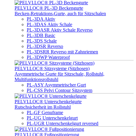
PELVI.LOC® PL-3D Beckengurte
Becken-Retraktions-Gurte, auch für Sitzschalen
PL-3DA Aktiv
PL-3DAS Aktiv Schale
PL-3DASR Aktiv Schale Reverso
PL-3DB Basic
PL-3DS Schale
PL-3DSR Reverso
PL-3DSRR Reverso mit Zahnriemen
PL-3DWP Waterproof
PELVI.LOC® Sitzsysteme (Sitzhosen)
Asymmetrische Gurte für Sitzschale, Rollstuhl,
Multifunktionsrollstuhl
PL-ASY Asymmetrischer Gurt
PL-CSS Pelvi Contour Sitzsystem
PELVI.LOC® Unterschenkelgurte
Rutschsicherheit im Rollstuhl
PL-GF Genuframe
PL-UG Unterschenkelgurt
PL-UGR Unterschenkelgurt reversed
PELVI.LOC® Fußpositionierung