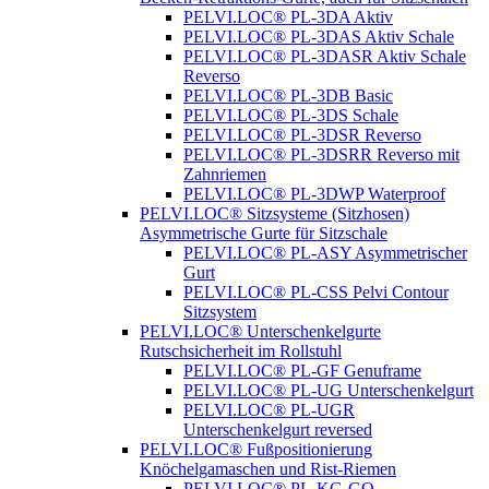
PELVI.LOC® PL-3DA Aktiv
PELVI.LOC® PL-3DAS Aktiv Schale
PELVI.LOC® PL-3DASR Aktiv Schale
Reverso
PELVI.LOC® PL-3DB Basic
PELVI.LOC® PL-3DS Schale
PELVI.LOC® PL-3DSR Reverso
PELVI.LOC® PL-3DSRR Reverso mit
Zahnriemen
PELVI.LOC® PL-3DWP Waterproof
PELVI.LOC® Sitzsysteme (Sitzhosen)
Asymmetrische Gurte für Sitzschale
PELVI.LOC® PL-ASY Asymmetrischer
Gurt
PELVI.LOC® PL-CSS Pelvi Contour
Sitzsystem
PELVI.LOC® Unterschenkelgurte
Rutschsicherheit im Rollstuhl
PELVI.LOC® PL-GF Genuframe
PELVI.LOC® PL-UG Unterschenkelgurt
PELVI.LOC® PL-UGR
Unterschenkelgurt reversed
PELVI.LOC® Fußpositionierung
Knöchelgamaschen und Rist-Riemen
PELVI.LOC® PL-KG-GO