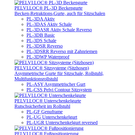
PELVI.LOC® PL-3D Beckengurte
Becken-Retraktions-Gurte, auch für Sitzschalen
PL-3DA Aktiv
PL-3DAS Aktiv Schale
PL-3DASR Aktiv Schale Reverso
PL-3DB Basic
PL-3DS Schale
PL-3DSR Reverso
PL-3DSRR Reverso mit Zahnriemen
PL-3DWP Waterproof
PELVI.LOC® Sitzsysteme (Sitzhosen)
Asymmetrische Gurte für Sitzschale, Rollstuhl,
Multifunktionsrollstuhl
PL-ASY Asymmetrischer Gurt
PL-CSS Pelvi Contour Sitzsystem
PELVI.LOC® Unterschenkelgurte
Rutschsicherheit im Rollstuhl
PL-GF Genuframe
PL-UG Unterschenkelgurt
PL-UGR Unterschenkelgurt reversed
PELVI.LOC® Fußpositionierung