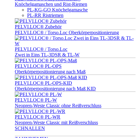
Knöchelgamaschen und Rist-Riemen
PL-KG-GO Knöchelgamasche
PL-RR Ristriemen
PELVI.LOC® Zubehör
PELVI.LOC® / Torso.Loc Oberkörperpositionierung
PELVI.LOC® / Torso.Loc
Zwei in Eins TL-3DSR & TL-W
PELVI.LOC® PL-OPS
Oberkörperpositionierung nach Maß
PELVI.LOC® PL-OPS-KID
Oberkörperpositionierung nach Maß KID
PELVI.LOC® PL-W
Neopren-Weste Classic ohne Reißverschluss
PELVI.LOC® PL-WR
Neopren-Weste Classic mit Reißverschluss
SCHNALLEN