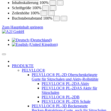
Inhaltsskalierung
100
%
Schriftgröße
100
%
Zeilenhöhe
100
%
Buchstabenabstand
100
%
Zum Hauptinhalt springen
PRODUKTE
PELVI.LOC®
PELVI.LOC® PL-2D Oberschenkelgurte
Gurte für Sitzschalen und Aktiv-Rollstühle
PELVI.LOC® PL-2DA Aktiv
PELVI.LOC® PL-2DAS Aktiv für
Sitzschalen
PELVI.LOC® PL-2DB
PELVI.LOC® PL-2DS Schale
PELVI.LOC® PL-3D Beckengurte
Becken-Retraktions-Gurte, auch für Sitzschalen