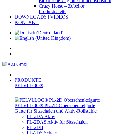
Elektrische Zughilfe für den Rollstuhl
Crazy Horse – Zubehör
Produktpalette
DOWNLOADS | VIDEOS
KONTAKT
PRODUKTE
PELVI.LOC®
PELVI.LOC® PL-­2D Oberschenkelgurte
Gurte für Sitzschalen und Aktiv-Rollstühle
PL-2DA Aktiv
PL-2DAS Aktiv für Sitzschalen
PL-2DB
PL-2DS Schale