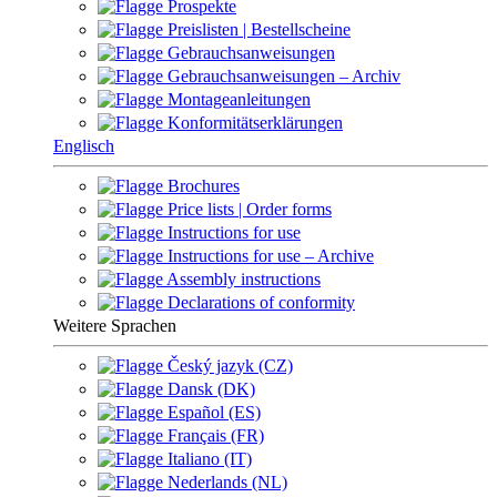
Prospekte
Preislisten | Bestellscheine
Gebrauchsanweisungen
Gebrauchsanweisungen – Archiv
Montageanleitungen
Konformitätserklärungen
Englisch
Brochures
Price lists | Order forms
Instructions for use
Instructions for use – Archive
Assembly instructions
Declarations of conformity
Weitere Sprachen
Český jazyk (CZ)
Dansk (DK)
Español (ES)
Français (FR)
Italiano (IT)
Nederlands (NL)