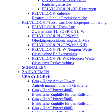
Knöchelgamasche
PELVI.LOC® PL-RR Ristriemen
PELVI.LOC® Zubehör
Ersatzteile für alle Produktbereiche
PELVI.LOC® / Torso.Loc Oberkörperpositionierung
PELVI.LOC® / Torso.Loc
Zwei in Eins TL-3DSR & TL-W
PELVI.LOC® PL-OPS-Maß
Oberkörperpositionierung nach Maß
PELVI.LOC® PL-OPS-Maß KID
PELVI.LOC® PL-W Neopren-Weste
Classic ohne Reißverschluss
PELVI.LOC® PL-WR Neopren-Weste
Classic mit Reißverschluss
SCHNALLEN
ZAHNRIEMEN
CRAZY HORSE
Crazy Horse Active Power
Antrieb manuell über die Greifreifen
Crazy HorsEPower 400R
Elektrische Zughilfe für den Rollstuhl
Crazy HorsEPower 500R
Elektrische Zughilfe für den Rollstuhl
Crazy HorsEPower 600R