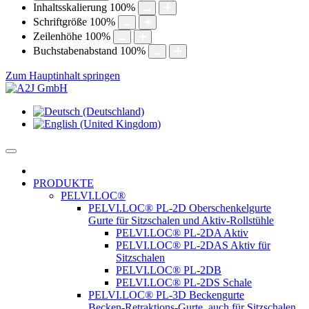
Inhaltsskalierung
100
%
Schriftgröße
100
%
Zeilenhöhe
100
%
Buchstabenabstand
100
%
Zum Hauptinhalt springen
PRODUKTE
PELVI.LOC®
PELVI.LOC® PL-2D Oberschenkelgurte
Gurte für Sitzschalen und Aktiv-Rollstühle
PELVI.LOC® PL-2DA Aktiv
PELVI.LOC® PL-2DAS Aktiv für
Sitzschalen
PELVI.LOC® PL-2DB
PELVI.LOC® PL-2DS Schale
PELVI.LOC® PL-3D Beckengurte
Becken-Retraktions-Gurte, auch für Sitzschalen