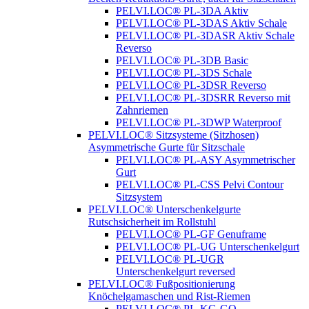
PELVI.LOC® PL-3DA Aktiv
PELVI.LOC® PL-3DAS Aktiv Schale
PELVI.LOC® PL-3DASR Aktiv Schale
Reverso
PELVI.LOC® PL-3DB Basic
PELVI.LOC® PL-3DS Schale
PELVI.LOC® PL-3DSR Reverso
PELVI.LOC® PL-3DSRR Reverso mit
Zahnriemen
PELVI.LOC® PL-3DWP Waterproof
PELVI.LOC® Sitzsysteme (Sitzhosen)
Asymmetrische Gurte für Sitzschale
PELVI.LOC® PL-ASY Asymmetrischer
Gurt
PELVI.LOC® PL-CSS Pelvi Contour
Sitzsystem
PELVI.LOC® Unterschenkelgurte
Rutschsicherheit im Rollstuhl
PELVI.LOC® PL-GF Genuframe
PELVI.LOC® PL-UG Unterschenkelgurt
PELVI.LOC® PL-UGR
Unterschenkelgurt reversed
PELVI.LOC® Fußpositionierung
Knöchelgamaschen und Rist-Riemen
PELVI.LOC® PL-KG-GO