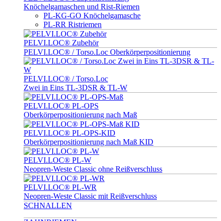
Knöchelgamaschen und Rist-Riemen
PL-KG-GO Knöchelgamasche
PL-RR Ristriemen
PELVI.LOC® Zubehör
PELVI.LOC® / Torso.Loc Oberkörperpositionierung
PELVI.LOC® / Torso.Loc
Zwei in Eins TL-3DSR & TL-W
PELVI.LOC® PL-OPS
Oberkörperpositionierung nach Maß
PELVI.LOC® PL-OPS-KID
Oberkörperpositionierung nach Maß KID
PELVI.LOC® PL-W
Neopren-Weste Classic ohne Reißverschluss
PELVI.LOC® PL-WR
Neopren-Weste Classic mit Reißverschluss
SCHNALLEN