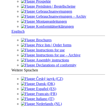
Prospekte
Preislisten | Bestellscheine
Gebrauchsanweisungen
Gebrauchsanweisungen – Archiv
Montageanleitungen
Konformitätserklärungen
Englisch
Brochures
Price lists | Order forms
Instructions for use
Instructions for use – Archive
Assembly instructions
Declarations of conformity
Weitere Sprachen
Český jazyk (CZ)
Dansk (DK)
Español (ES)
Français (FR)
Italiano (IT)
Nederlands (NL)