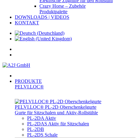
Elektrische Zughilfe für den Rollstuhl
Crazy Horse – Zubehör
Produktpalette
DOWNLOADS | VIDEOS
KONTAKT
PRODUKTE
PELVI.LOC®
PELVI.LOC® PL-­2D Oberschenkelgurte
Gurte für Sitzschalen und Aktiv-Rollstühle
PL-2DA Aktiv
PL-2DAS Aktiv für Sitzschalen
PL-2DB
PL-2DS Schale