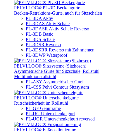
PELVI.LOC® PL-3D Beckengurte
Becken-Retraktions-Gurte, auch für Sitzschalen
PL-3DA Aktiv
PL-3DAS Aktiv Schale
PL-3DASR Aktiv Schale Reverso
PL-3DB Basic
PL-3DS Schale
PL-3DSR Reverso
PL-3DSRR Reverso mit Zahnriemen
PL-3DWP Waterproof
PELVI.LOC® Sitzsysteme (Sitzhosen)
Asymmetrische Gurte für Sitzschale, Rollstuhl,
Multifunktionsrollstuhl
PL-ASY Asymmetrischer Gurt
PL-CSS Pelvi Contour Sitzsystem
PELVI.LOC® Unterschenkelgurte
Rutschsicherheit im Rollstuhl
PL-GF Genuframe
PL-UG Unterschenkelgurt
PL-UGR Unterschenkelgurt reversed
PELVI.LOC® Fußpositionierung