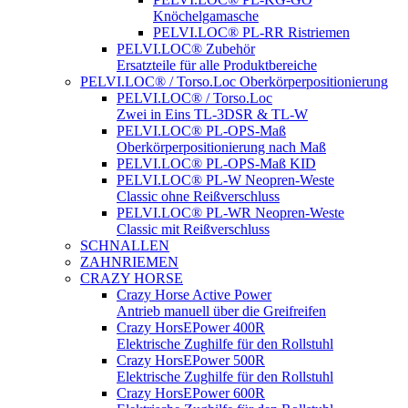
Knöchelgamasche
PELVI.LOC® PL-RR Ristriemen
PELVI.LOC® Zubehör
Ersatzteile für alle Produktbereiche
PELVI.LOC® / Torso.Loc Oberkörperpositionierung
PELVI.LOC® / Torso.Loc
Zwei in Eins TL-3DSR & TL-W
PELVI.LOC® PL-OPS-Maß
Oberkörperpositionierung nach Maß
PELVI.LOC® PL-OPS-Maß KID
PELVI.LOC® PL-W Neopren-Weste
Classic ohne Reißverschluss
PELVI.LOC® PL-WR Neopren-Weste
Classic mit Reißverschluss
SCHNALLEN
ZAHNRIEMEN
CRAZY HORSE
Crazy Horse Active Power
Antrieb manuell über die Greifreifen
Crazy HorsEPower 400R
Elektrische Zughilfe für den Rollstuhl
Crazy HorsEPower 500R
Elektrische Zughilfe für den Rollstuhl
Crazy HorsEPower 600R