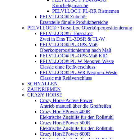
Knöchelgamasche
PELVI.LOC® PL-RR Ristriemen
PELVI.LOC® Zubehör
Ersatzteile für alle Produktbereiche
PELVI.LOC® / Torso.Loc Oberkörperpositionierung
PELVI.LOC® / Torso.Loc
Zwei in Eins TL-3DSR & TL-W
PELVI.LOC® PL-OPS-Maß
Oberkörperpositionierung nach Maß
PELVI.LOC® PL-OPS-Maß KID
PELVI.LOC® PL-W Neopren-Weste
Classic ohne Reißverschluss
PELVI.LOC® PL-WR Neopren-Weste
Classic mit Reißverschluss
SCHNALLEN
ZAHNRIEMEN
CRAZY HORSE
Crazy Horse Active Power
Antrieb manuell über die Greifreifen
Crazy HorsEPower 400R
Elektrische Zughilfe für den Rollstuhl
Crazy HorsEPower 500R
Elektrische Zughilfe für den Rollstuhl
Crazy HorsEPower 600R