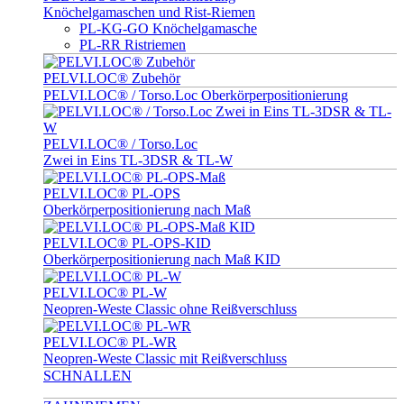
Knöchelgamaschen und Rist-Riemen
PL-KG-GO Knöchelgamasche
PL-RR Ristriemen
PELVI.LOC® Zubehör
PELVI.LOC® / Torso.Loc Oberkörperpositionierung
PELVI.LOC® / Torso.Loc
Zwei in Eins TL-3DSR & TL-W
PELVI.LOC® PL-OPS
Oberkörperpositionierung nach Maß
PELVI.LOC® PL-OPS-KID
Oberkörperpositionierung nach Maß KID
PELVI.LOC® PL-W
Neopren-Weste Classic ohne Reißverschluss
PELVI.LOC® PL-WR
Neopren-Weste Classic mit Reißverschluss
SCHNALLEN