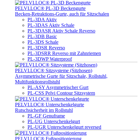
PELVI.LOC® PL-3D Beckengurte
Becken-Retraktions-Gurte, auch für Sitzschalen
PL-3DA Aktiv
PL-3DAS Aktiv Schale
PL-3DASR Aktiv Schale Reverso
PL-3DB Basic
PL-3DS Schale
PL-3DSR Reverso
PL-3DSRR Reverso mit Zahnriemen
PL-3DWP Waterproof
PELVI.LOC® Sitzsysteme (Sitzhosen)
Asymmetrische Gurte für Sitzschale, Rollstuhl,
Multifunktionsrollstuhl
PL-ASY Asymmetrischer Gurt
PL-CSS Pelvi Contour Sitzsystem
PELVI.LOC® Unterschenkelgurte
Rutschsicherheit im Rollstuhl
PL-GF Genuframe
PL-UG Unterschenkelgurt
PL-UGR Unterschenkelgurt reversed
PELVI.LOC® Fußpositionierung