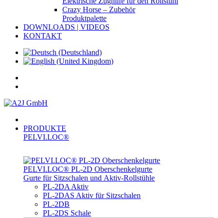
Elektrische Zughilfe für den Rollstuhl
Crazy Horse – Zubehör
Produktpalette
DOWNLOADS | VIDEOS
KONTAKT
PRODUKTE
PELVI.LOC®
PELVI.LOC® PL-­2D Oberschenkelgurte
Gurte für Sitzschalen und Aktiv-Rollstühle
PL-2DA Aktiv
PL-2DAS Aktiv für Sitzschalen
PL-2DB
PL-2DS Schale