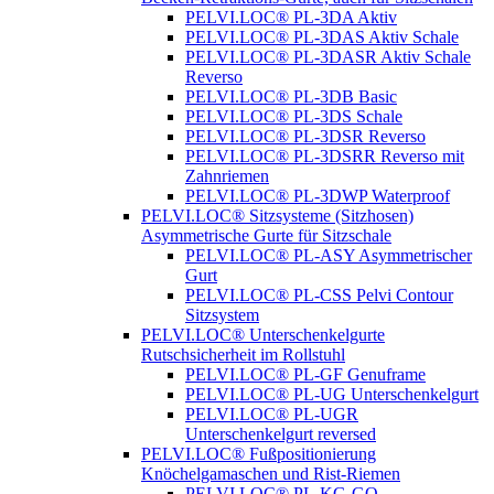
PELVI.LOC® PL-3DA Aktiv
PELVI.LOC® PL-3DAS Aktiv Schale
PELVI.LOC® PL-3DASR Aktiv Schale
Reverso
PELVI.LOC® PL-3DB Basic
PELVI.LOC® PL-3DS Schale
PELVI.LOC® PL-3DSR Reverso
PELVI.LOC® PL-3DSRR Reverso mit
Zahnriemen
PELVI.LOC® PL-3DWP Waterproof
PELVI.LOC® Sitzsysteme (Sitzhosen)
Asymmetrische Gurte für Sitzschale
PELVI.LOC® PL-ASY Asymmetrischer
Gurt
PELVI.LOC® PL-CSS Pelvi Contour
Sitzsystem
PELVI.LOC® Unterschenkelgurte
Rutschsicherheit im Rollstuhl
PELVI.LOC® PL-GF Genuframe
PELVI.LOC® PL-UG Unterschenkelgurt
PELVI.LOC® PL-UGR
Unterschenkelgurt reversed
PELVI.LOC® Fußpositionierung
Knöchelgamaschen und Rist-Riemen
PELVI.LOC® PL-KG-GO