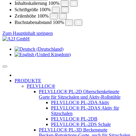
Inhaltsskalierung
100
%
Schriftgröße
100
%
Zeilenhöhe
100
%
Buchstabenabstand
100
%
Zum Hauptinhalt springen
PRODUKTE
PELVI.LOC®
PELVI.LOC® PL-2D Oberschenkelgurte
Gurte für Sitzschalen und Aktiv-Rollstühle
PELVI.LOC® PL-2DA Aktiv
PELVI.LOC® PL-2DAS Aktiv für
Sitzschalen
PELVI.LOC® PL-2DB
PELVI.LOC® PL-2DS Schale
PELVI.LOC® PL-3D Beckengurte
Becken-Retraktions-Gurte, auch für Sitzschalen