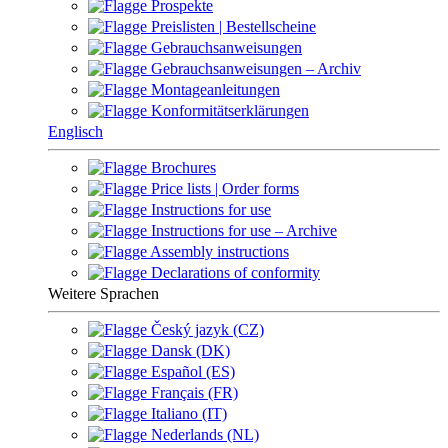
Prospekte
Preislisten | Bestellscheine
Gebrauchsanweisungen
Gebrauchsanweisungen – Archiv
Montageanleitungen
Konformitätserklärungen
Englisch
Brochures
Price lists | Order forms
Instructions for use
Instructions for use – Archive
Assembly instructions
Declarations of conformity
Weitere Sprachen
Český jazyk (CZ)
Dansk (DK)
Español (ES)
Français (FR)
Italiano (IT)
Nederlands (NL)